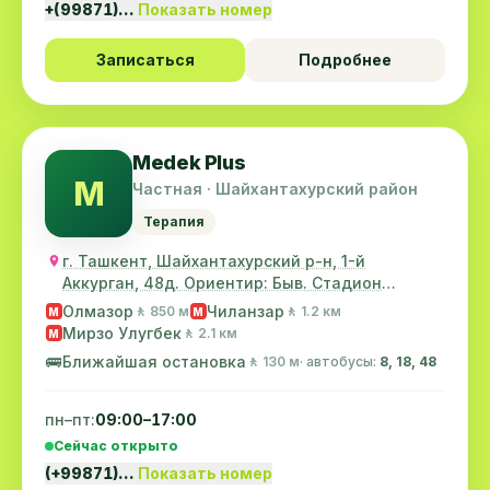
+(99871)…
Показать номер
Записаться
Подробнее
Medek Plus
M
Частная · Шайхантахурский район
Терапия
г. Ташкент, Шайхантахурский р-н, 1-й
Аккурган, 48д. Ориентир: Быв. Стадион
"Старт"
Олмазор
Чиланзар
🚶 850 м
🚶 1.2 км
M
M
Мирзо Улугбек
🚶 2.1 км
M
🚌
Ближайшая остановка
🚶 130 м
· автобусы:
8, 18, 48
пн–пт:
09:00–17:00
Сейчас открыто
(+99871)…
Показать номер