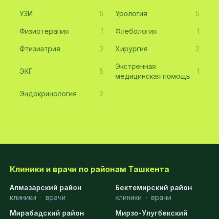
УЗИ
5
Урология
5
Физиотерапия
1
Флебология
1
Фтизиатрия
2
Хирургия
2
Экстренная
ЭКГ
5
1
медицинская помощь
Эндокринология
2
Клиники и врачи по районам Ташкента
Алмазарский район
Бектемирский район
клиники
·
врачи
клиники
·
врачи
Мирабадский район
Мирзо-Улугбекский