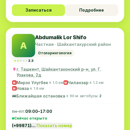
Записаться
Подробнее
Abdumalik Lor Shifo
A
Частная · Шайхантахурский район
Отоларингология
★★★★★
★★★★★
2.3
г. Ташкент, Шайхантахонский р-н, ул. Г.
Узакова, 2д
Мирзо Улугбек
Чиланзар
🚶 1.0 км
🚶 1.2 км
M
M
Новза
🚶 1.6 км
M
🚌
Ближайшая остановка
🚶 90 м
· автобусы:
2
пн–пт:
09:00–17:00
Сейчас открыто
(+99871)…
Показать номер