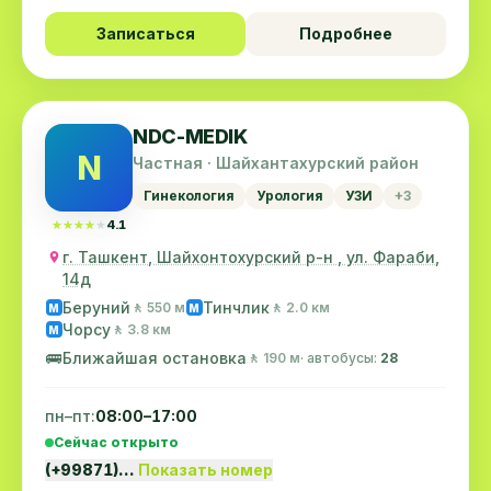
Записаться
Подробнее
NDC-MEDIK
N
Частная · Шайхантахурский район
Гинекология
Урология
УЗИ
+3
★★★★★
★★★★★
4.1
г. Ташкент, Шайхонтохурский р-н , ул. Фараби,
14д
Беруний
Тинчлик
🚶 550 м
🚶 2.0 км
M
M
Чорсу
🚶 3.8 км
M
🚌
Ближайшая остановка
🚶 190 м
· автобусы:
28
пн–пт:
08:00–17:00
Сейчас открыто
(+99871)…
Показать номер