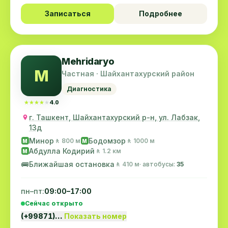
Записаться
Подробнее
Mehridaryo
M
Частная · Шайхантахурский район
Диагностика
★★★★★
★★★★★
4.0
г. Ташкент, Шайхантахурский р-н, ул. Лабзак,
13д
Минор
Бодомзор
🚶 800 м
🚶 1000 м
M
M
Абдулла Кодирий
🚶 1.2 км
M
🚌
Ближайшая остановка
🚶 410 м
· автобусы:
35
пн–пт:
09:00–17:00
Сейчас открыто
(+99871)…
Показать номер