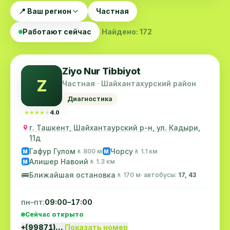
📍 Ваш регион
Частная
Работают сейчас
Найдено: 172
Ziyo Nur Tibbiyot
Z
Частная · Шайхантахурский район
Диагностика
★★★★★
★★★★★
4.0
г. Ташкент, Шайхантаурский р-н, ул. Кадыри,
11д
Гафур Гулом
Чорсу
🚶 800 м
🚶 1.1 км
M
M
Алишер Навоий
🚶 1.3 км
M
🚌
Ближайшая остановка
🚶 170 м
· автобусы:
17, 43
пн–пт:
09:00–17:00
Сейчас открыто
+(99871)…
Показать номер