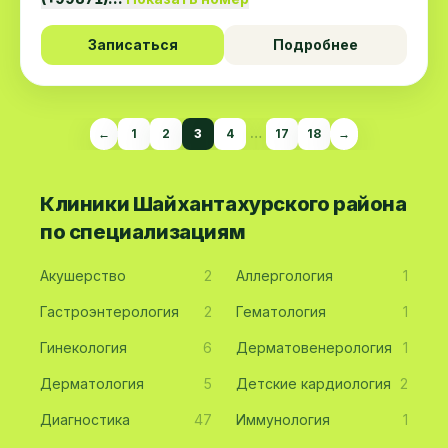
Записаться
Подробнее
←
1
2
3
4
…
17
18
→
Клиники Шайхантахурского района
по специализациям
Акушерство
2
Аллергология
1
Гастроэнтерология
2
Гематология
1
Гинекология
6
Дерматовенерология
1
Дерматология
5
Детские кардиология
2
Диагностика
47
Иммунология
1