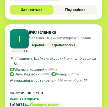
Записаться
Подробнее
IMC Клиника
I
Частная · Шайхантахурский район
Терапия
Невропатология
★★★★★
★★★★★
2.6
г. Ташкент, Шайхантахурский р-н, ул. Хуршида
1д
Абдулла Кодирий
🚶 200 м
M
Юнус Ражабий
Минор
🚶 650 м
🚶 750 м
M
M
🚌
Ближайшая остановка
🚶 220 м
· автобусы:
57
пн–пт:
09:00–17:00
Сейчас открыто
(+99871)…
Показать номер