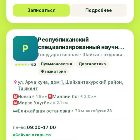
Записаться
Подробнее
Республиканский
Р
специализированный научно-
практический медицинский
Государственная · Шайхантахурский
район
центр фтизиатрии и
Пульмонология
Диагностика
★★★★★
★★★★★
4.2
пульмонологии
Фтизиатрия
ул. Арча куча, дом 1, Шайхантахурский район,
Ташкент
Новза
Миллий бог
🚶 1.8 км
🚶 2.0 км
M
M
Мирзо Улугбек
🚶 2.1 км
M
🚌
Ближайшая остановка
🚶 70 м
· автобусы:
23
пн–вс:
09:00–17:00
Сейчас открыто