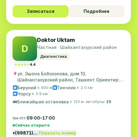
Записаться
Подробнее
Doktor Uktam
D
Частная · Шайхантахурский район
Диагностика
★★★★★
★★★★★
4.4
ул. Эшона Бобохонова, дом 10,
Шайхантахурский район, Ташкент Ориентир: в
махалле "Хувайдо"...
Беруний
Тинчлик
🚶 800 м
🚶 2.0 км
M
M
Чорсу
🚶 3.8 км
M
🚌
Ближайшая остановка
🚶 120 м
· автобусы:
29
пн–пт:
09:00–17:00
Сейчас открыто
+(99871)…
Показать номер