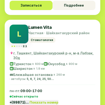
Записаться
Подробнее
Lumen Vita
L
Частная · Шайхантахурский район
Стоматология
★★★★★
★★★★★
2.1
г. Ташкент, Шайхантахурский р-н, м-в Лабзак,
30д
Туркистон
Юнусобод
🚶 600 м
🚶 800 м
M
M
Шахристон
🚶 1.8 км
M
🚌
Ближайшая остановка
🚶 260 м
· автобусы:
5, 6, 7, 24, 25, 50…
пн–пт:
09:00–17:00
Сейчас открыто
+(99871)…
Показать номер