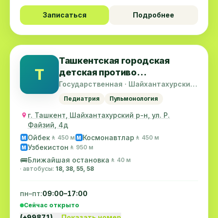
Записаться
Подробнее
Ташкентская городская
Т
детская противо
туберкулёзная больница
Государственная · Шайхантахурский
район
Педиатрия
Пульмонология
г. Ташкент, Шайхантахурский р-н, ул. Р.
Файзий, 4д
Ойбек
Космонавтлар
🚶 450 м
🚶 450 м
M
M
Узбекистон
🚶 950 м
M
🚌
Ближайшая остановка
🚶 40 м
· автобусы:
18, 38, 55, 58
пн–пт:
09:00–17:00
Сейчас открыто
(+99871)…
Показать номер