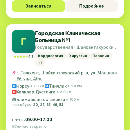
Записаться
Подробнее
Городская Клиническая
Г
Больница №1
Государственная · Шайхантахурский
район
Кардиология
Хирургия
Терапия
★★★★★
★★★★★
4.7
+1
г. Ташкент, Шайхонтохурский р-н, ул. Маннона
Уйгура, 40д
Чорсу
Тинчлик
🚶 1.3 км
🚶 1.8 км
M
M
Халклар Дустлиги
🚶 2.0 км
M
🚌
Ближайшая остановка
🚶 100 м
· автобусы:
20, 27, 35, 46, 53
пн–пт:
09:00–17:00
Сейчас закрыто