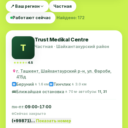
📍 Ваш регион
Частная
Работают сейчас
Найдено: 172
Trust Medikal Centre
T
Частная · Шайхантахурский район
★★★★★
★★★★★
4.5
г. Ташкент, Шайхантаурский р-н, ул. Фароби,
415д
Беруний
Тинчлик
🚶 1.6 км
🚶 3.0 км
M
M
🚌
Ближайшая остановка
🚶 70 м
· автобусы:
11, 31
пн–пт:
09:00–17:00
Сейчас закрыто
(+99871)…
Показать номер