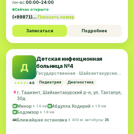
пн–вс:
00:00–24:00
Сейчас открыто
(+99871)…
Показать номер
Записаться
Подробнее
Детская инфекционная
Д
больница №4
Государственная · Шайхантахурский
район
Педиатрия
Диагностика
★★★★★
★★★★★
4.5
г. Ташкент, Шайхантахурский р-н, ул. Тахтапул,
30д
Минор
Абдулла Кодирий
🚶 1.6 км
🚶 1.8 км
M
M
Бодомзор
🚶 1.8 км
M
🚌
Ближайшая остановка
🚶 400 м
· автобусы:
35