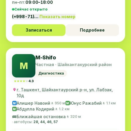
пн–пт:
09:00–18:00
Сейчас открыто
(+998-71)…
Показать номер
Записаться
Подробнее
M-Shifo
M
Частная · Шайхантахурский район
Диагностика
★★★★★
★★★★★
4.3
г. Ташкент, Шайхантаурский р-н, ул. Лабзак,
10д
Алишер Навоий
Юнус Ражабий
🚶 950 м
🚶 1.1 км
M
M
Абдулла Кодирий
🚶 1.2 км
M
🚌
Ближайшая остановка
🚶 320 м
· автобусы:
28, 44, 46, 57