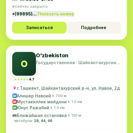
Сейчас закрыто
+(99895)…
Показать номер
Записаться
Подробнее
O'zbekiston
O
Государственная · Шайхантахурский
район
★★★★★
★★★★★
4.7
г.Ташкент, Шайхантахурский р-н, ул. Навои, 2д
Алишер Навоий
🚶 700 м
M
Мустакиллик майдони
🚶 1.0 км
M
Юнус Ражабий
🚶 1.3 км
M
🚌
Ближайшая остановка
🚶 130 м
· автобусы:
28, 44, 46