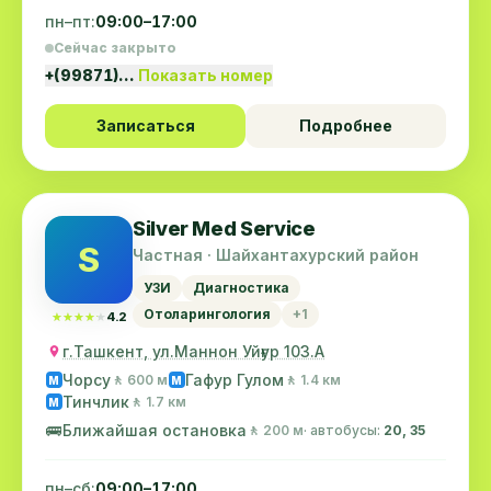
пн–пт:
09:00–17:00
Сейчас закрыто
+(99871)…
Показать номер
Записаться
Подробнее
Silver Med Service
S
Частная · Шайхантахурский район
УЗИ
Диагностика
Отоларингология
+1
★★★★★
★★★★★
4.2
г.Ташкент, ул.Маннон Уйғур 103.А
Чорсу
Гафур Гулом
🚶 600 м
🚶 1.4 км
M
M
Тинчлик
🚶 1.7 км
M
🚌
Ближайшая остановка
🚶 200 м
· автобусы:
20, 35
пн–сб:
09:00–17:00