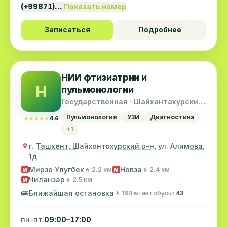
(+99871)…
Показать номер
Записаться
Подробнее
НИИ фтизиатрии и
Н
пульмонологии
Государственная · Шайхантахурский
район
Пульмонология
УЗИ
Диагностика
★★★★★
★★★★★
4.6
+1
г. Ташкент, Шайхонтохурский р-н, ул. Алимова,
1д
Мирзо Улугбек
Новза
🚶 2.2 км
🚶 2.4 км
M
M
Чиланзар
🚶 2.5 км
M
🚌
Ближайшая остановка
🚶 160 м
· автобусы:
43
пн–пт:
09:00–17:00