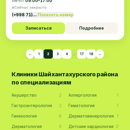
пн–пт:
09:00–17:00
Сейчас закрыто
(+998 71)…
Показать номер
Записаться
Подробнее
←
1
2
3
4
…
17
18
→
Клиники Шайхантахурского района
по специализациям
Акушерство
2
Аллергология
1
Гастроэнтерология
2
Гематология
1
Гинекология
6
Дерматовенерология
1
Дерматология
5
Детские кардиология
2