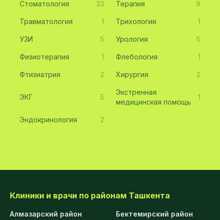
Стоматология
33
Терапия
9
Травматология
1
Трихология
1
УЗИ
5
Урология
5
Физиотерапия
1
Флебология
1
Фтизиатрия
2
Хирургия
2
Экстренная
ЭКГ
5
1
медицинская помощь
Эндокринология
2
Клиники и врачи по районам Ташкента
Алмазарский район
Бектемирский район