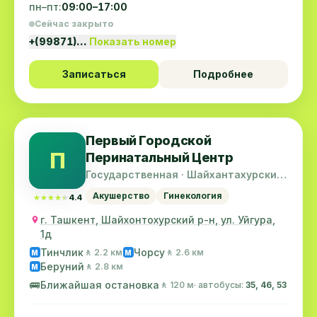
пн–пт:
09:00–17:00
Сейчас закрыто
+(99871)…
Показать номер
Записаться
Подробнее
Первый Городской
П
Перинатальный Центр
Государственная · Шайхантахурский
район
Акушерство
Гинекология
★★★★★
★★★★★
4.4
г. Ташкент, Шайхонтохурский р-н, ул. Уйгура,
1д
Тинчлик
Чорсу
🚶 2.2 км
🚶 2.6 км
M
M
Беруний
🚶 2.8 км
M
🚌
Ближайшая остановка
🚶 120 м
· автобусы:
35, 46, 53