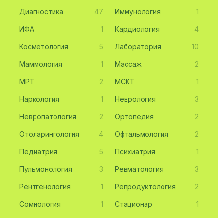
Диагностика
47
Иммунология
1
ИФА
1
Кардиология
4
Косметология
5
Лаборатория
10
Маммология
1
Массаж
2
МРТ
2
МСКТ
1
Наркология
1
Неврология
3
Невропатология
2
Ортопедия
2
Отоларингология
4
Офтальмология
2
Педиатрия
5
Психиатрия
1
Пульмонология
3
Ревматология
3
Рентгенология
1
Репродуктология
2
Сомнология
1
Стационар
1