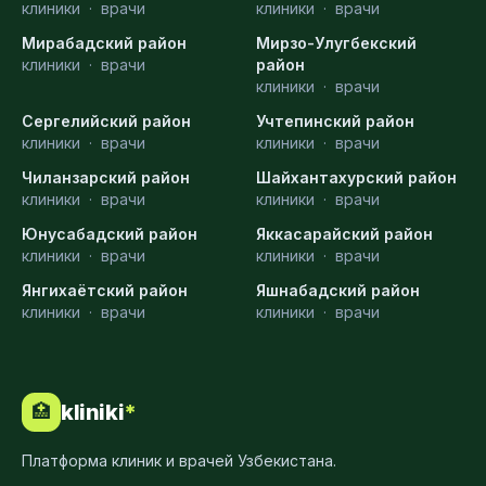
клиники
·
врачи
клиники
·
врачи
Мирабадский район
Мирзо-Улугбекский
клиники
·
врачи
район
клиники
·
врачи
Сергелийский район
Учтепинский район
клиники
·
врачи
клиники
·
врачи
Чиланзарский район
Шайхантахурский район
клиники
·
врачи
клиники
·
врачи
Юнусабадский район
Яккасарайский район
клиники
·
врачи
клиники
·
врачи
Янгихаётский район
Яшнабадский район
клиники
·
врачи
клиники
·
врачи
kliniki
*
🏥
Платформа клиник и врачей Узбекистана.