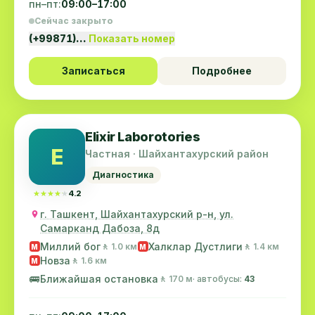
пн–пт:
09:00–17:00
Сейчас закрыто
(+99871)…
Показать номер
Записаться
Подробнее
Elixir Laborotories
E
Частная · Шайхантахурский район
Диагностика
★★★★★
★★★★★
4.2
г. Ташкент, Шайхантахурский р-н, ул.
Самарканд Дабоза, 8д
Миллий бог
Халклар Дустлиги
🚶 1.0 км
🚶 1.4 км
M
M
Новза
🚶 1.6 км
M
🚌
Ближайшая остановка
🚶 170 м
· автобусы:
43