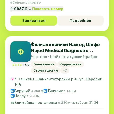
Сейчас закрыто
(+99871)…
Показать номер
Записаться
Подробнее
Филиал клиники Нажод Шифо
Ф
Najod Medical Diagnostic
Center
Частная · Шайхантахурский район
Гинекология
Кардиология
★★★★★
★★★★★
4.0
Стоматология
+7
г. Ташкент, Шайхонтохурский р-н, ул. Фаробий
14А
Беруний
Тинчлик
🚶 250 м
🚶 1.5 км
M
M
Чорсу
🚶 3.3 км
M
🚌
Ближайшая остановка
🚶 230 м
· автобусы:
31, 34