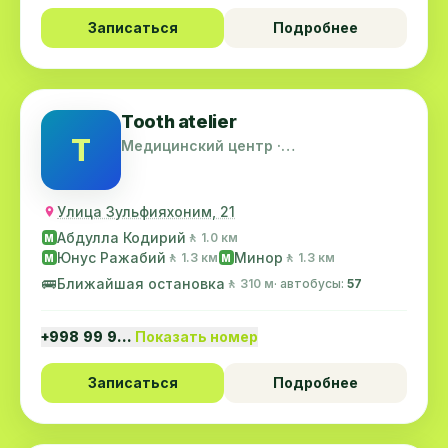
Записаться
Подробнее
Tooth atelier
T
Медицинский центр ·
Шайхантахурский район
Улица Зульфияхоним, 21
Абдулла Кодирий
🚶 1.0 км
M
Юнус Ражабий
Минор
🚶 1.3 км
🚶 1.3 км
M
M
🚌
Ближайшая остановка
🚶 310 м
· автобусы:
57
+998 99 9…
Показать номер
Записаться
Подробнее