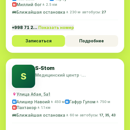
Миллий бог
🚶 2.5 км
M
🚌
Ближайшая остановка
🚶 230 м
· автобусы:
27
+998 71 2…
Показать номер
Записаться
Подробнее
S-Stom
S
Медицинский центр ·
Шайхантахурский район
Улица Абая, 5а1
Алишер Навоий
Гафур Гулом
🚶 450 м
🚶 750 м
M
M
Пахтакор
🚶 1.1 км
M
🚌
Ближайшая остановка
🚶 60 м
· автобусы:
17, 35, 43