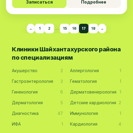
Записаться
Подробнее
←
1
2
…
15
16
17
18
→
Клиники Шайхантахурского района
по специализациям
Акушерство
2
Аллергология
1
Гастроэнтерология
2
Гематология
1
Гинекология
6
Дерматовенерология
1
Дерматология
5
Детские кардиология
2
Диагностика
47
Иммунология
1
ИФА
1
Кардиология
4