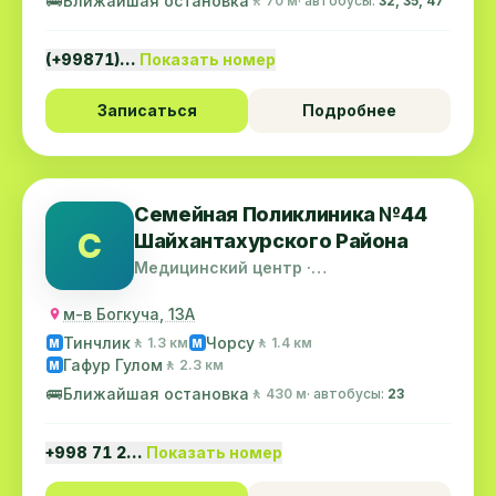
🚌
Ближайшая остановка
🚶 70 м
· автобусы:
32, 35, 47
(+99871)…
Показать номер
Записаться
Подробнее
Семейная Поликлиника №44
С
Шайхантахурского Района
Медицинский центр ·
Шайхантахурский район
м-в Богкуча, 13А
Тинчлик
Чорсу
🚶 1.3 км
🚶 1.4 км
M
M
Гафур Гулом
🚶 2.3 км
M
🚌
Ближайшая остановка
🚶 430 м
· автобусы:
23
+998 71 2…
Показать номер