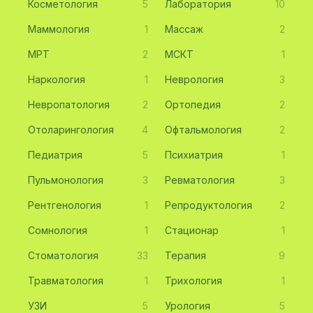
Косметология
5
Лаборатория
10
Маммология
1
Массаж
2
МРТ
2
МСКТ
1
Наркология
1
Неврология
3
Невропатология
2
Ортопедия
2
Отоларингология
4
Офтальмология
2
Педиатрия
5
Психиатрия
1
Пульмонология
3
Ревматология
3
Рентгенология
1
Репродуктология
2
Сомнология
1
Стационар
1
Стоматология
33
Терапия
9
Травматология
1
Трихология
1
УЗИ
5
Урология
5