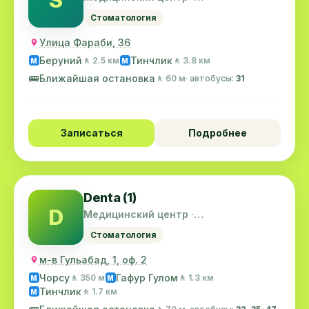
Шайхантахурский район
Стоматология
Улица Фараби, 36
Беруний
Тинчлик
🚶 2.5 км
🚶 3.8 км
M
M
🚌
Ближайшая остановка
🚶 60 м
· автобусы:
31
Записаться
Подробнее
Denta (1)
D
Медицинский центр ·
Шайхантахурский район
Стоматология
м-в Гульабад, 1, оф. 2
Чорсу
Гафур Гулом
🚶 350 м
🚶 1.3 км
M
M
Тинчлик
🚶 1.7 км
M