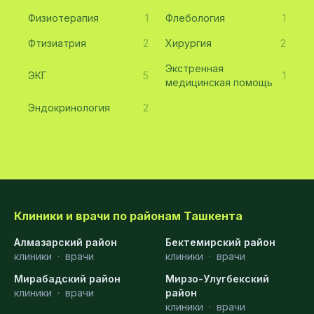
Физиотерапия
1
Флебология
1
Фтизиатрия
2
Хирургия
2
Экстренная
ЭКГ
5
1
медицинская помощь
Эндокринология
2
Клиники и врачи по районам Ташкента
Алмазарский район
Бектемирский район
клиники
·
врачи
клиники
·
врачи
Мирабадский район
Мирзо-Улугбекский
клиники
·
врачи
район
клиники
·
врачи