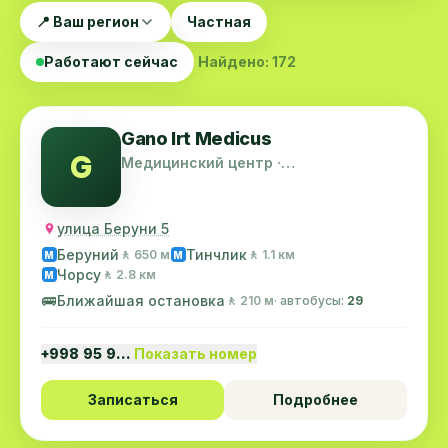
📍 Ваш регион
Частная
Работают сейчас
Найдено: 172
Gano Irt Medicus
G
Медицинский центр ·
Шайхантахурский район
улица Беруни 5
Беруний
Тинчлик
🚶 650 м
🚶 1.1 км
M
M
Чорсу
🚶 2.8 км
M
🚌
Ближайшая остановка
🚶 210 м
· автобусы:
29
+998 95 9…
Показать номер
Записаться
Подробнее