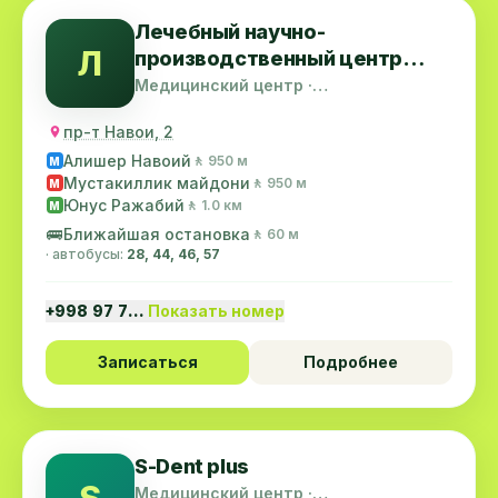
Лечебный научно-
Л
производственный центр
Узбекистан
Медицинский центр ·
Шайхантахурский район
пр-т Навои, 2
Алишер Навоий
🚶 950 м
M
Мустакиллик майдони
🚶 950 м
M
Юнус Ражабий
🚶 1.0 км
M
🚌
Ближайшая остановка
🚶 60 м
· автобусы:
28, 44, 46, 57
+998 97 7…
Показать номер
Записаться
Подробнее
S-Dent plus
S
Медицинский центр ·