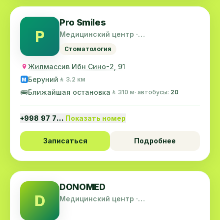
Pro Smiles
P
Медицинский центр ·
Шайхантахурский район
Стоматология
Жилмассив Ибн Сино-2, 91
Беруний
🚶 3.2 км
M
🚌
Ближайшая остановка
🚶 310 м
· автобусы:
20
+998 97 7…
Показать номер
Записаться
Подробнее
DONOMED
D
Медицинский центр ·
Шайхантахурский район