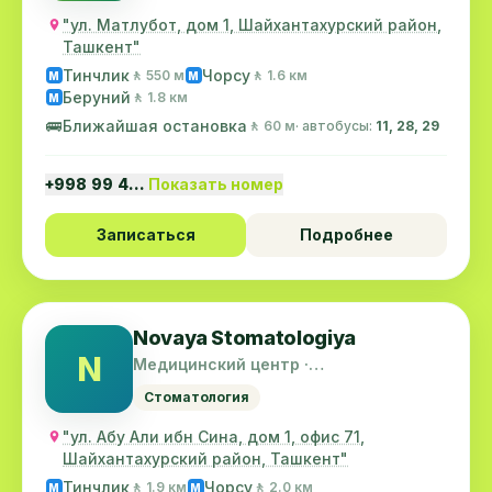
"ул. Матлубот, дом 1, Шайхантахурский район,
Ташкент"
Тинчлик
Чорсу
🚶 550 м
🚶 1.6 км
M
M
Беруний
🚶 1.8 км
M
🚌
Ближайшая остановка
🚶 60 м
· автобусы:
11, 28, 29
+998 99 4…
Показать номер
Записаться
Подробнее
Novaya Stomatologiya
N
Медицинский центр ·
Шайхантахурский район
Стоматология
"ул. Абу Али ибн Сина, дом 1, офис 71,
Шайхантахурский район, Ташкент"
Тинчлик
Чорсу
🚶 1.9 км
🚶 2.0 км
M
M