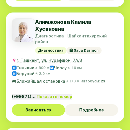
Алимжонова Камила
Хусановна
Диагностика · Шайхантахурский
район
Диагностика
🏥 Saba Darmon
г. Ташкент, ул. Нурафшон, 7А/3
Тинчлик
Чорсу
🚶 800 м
🚶 1.6 км
M
M
Беруний
🚶 2.0 км
M
🚌
Ближайшая остановка
🚶 170 м
· автобусы:
23
(+99871)…
Показать номер
Записаться
Подробнее