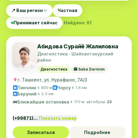
📍 Ваш регион
Частная
Принимает сейчас
Найдено: 61
Абидова Сурайё Жалиловна
Диагностика · Шайхантахурский
район
Диагностика
🏥 Saba Darmon
г. Ташкент, ул. Нурафшон, 7А/3
Тинчлик
Чорсу
🚶 800 м
🚶 1.6 км
M
M
Беруний
🚶 2.0 км
M
🚌
Ближайшая остановка
🚶 170 м
· автобусы:
23
(+99871)…
Показать номер
Записаться
Подробнее