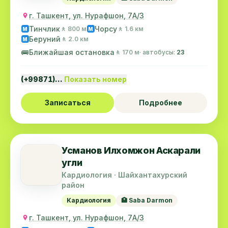
г. Ташкент, ул. Нурафшон, 7А/3
Тинчлик
Чорсу
🚶 800 м
🚶 1.6 км
M
M
Беруний
🚶 2.0 км
M
🚌
Ближайшая остановка
🚶 170 м
· автобусы:
23
(+99871)…
Показать номер
Записаться
Подробнее
Усманов Илхомжон Аскарали
угли
Кардиология · Шайхантахурский
район
Кардиология
🏥 Saba Darmon
г. Ташкент, ул. Нурафшон, 7А/3