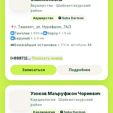
Акушерство · Шайхантахурский
район
Акушерство
🏥 Saba Darmon
г. Ташкент, ул. Нурафшон, 7А/3
Тинчлик
Чорсу
🚶 800 м
🚶 1.6 км
M
M
Беруний
🚶 2.0 км
M
🚌
Ближайшая остановка
🚶 170 м
· автобусы:
23
(+99871)…
Показать номер
Записаться
Подробнее
Узоков Маъруфжон Чориевич
Кардиология · Шайхантахурский
район
Кардиология
🏥 Saba Darmon