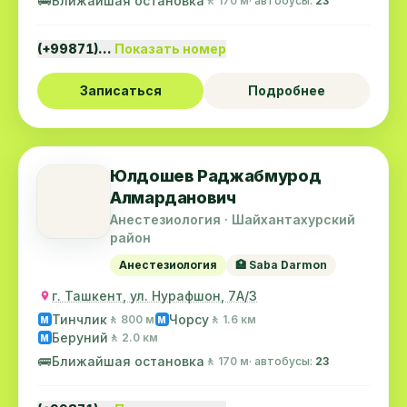
🚌
Ближайшая остановка
🚶 170 м
· автобусы:
23
(+99871)…
Показать номер
Записаться
Подробнее
Юлдошев Раджабмурод
Алмарданович
Анестезиология · Шайхантахурский
район
Анестезиология
🏥 Saba Darmon
г. Ташкент, ул. Нурафшон, 7А/3
Тинчлик
Чорсу
🚶 800 м
🚶 1.6 км
M
M
Беруний
🚶 2.0 км
M
🚌
Ближайшая остановка
🚶 170 м
· автобусы:
23