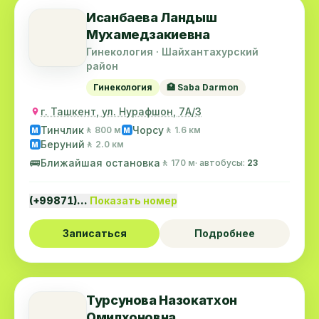
Исанбаева Ландыш
Мухамедзакиевна
Гинекология · Шайхантахурский
район
Гинекология
🏥 Saba Darmon
г. Ташкент, ул. Нурафшон, 7А/3
Тинчлик
Чорсу
🚶 800 м
🚶 1.6 км
M
M
Беруний
🚶 2.0 км
M
🚌
Ближайшая остановка
🚶 170 м
· автобусы:
23
(+99871)…
Показать номер
Записаться
Подробнее
Турсунова Назокатхон
Омилхоновна