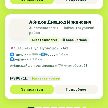
Абидов Дилшод Иркинович
Анестезиология · Шайхантахурский
район
Анестезиология
🏥 Saba Darmon
г. Ташкент, ул. Нурафшон, 7А/3
Тинчлик
Чорсу
🚶 800 м
🚶 1.6 км
M
M
Беруний
🚶 2.0 км
M
🚌
Ближайшая остановка
🚶 170 м
· автобусы:
23
(+99871)…
Показать номер
Записаться
Подробнее