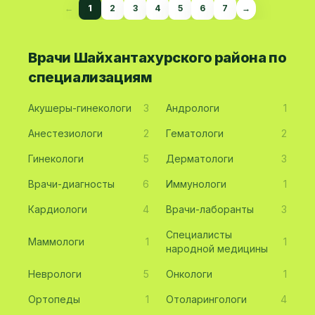
←
1
2
3
4
5
6
7
→
Врачи Шайхантахурского района по
специализациям
Акушеры-гинекологи
3
Андрологи
1
Анестезиологи
2
Гематологи
2
Гинекологи
5
Дерматологи
3
Врачи-диагносты
6
Иммунологи
1
Кардиологи
4
Врачи-лаборанты
3
Специалисты
Маммологи
1
1
народной медицины
Неврологи
5
Онкологи
1
Ортопеды
1
Отоларингологи
4