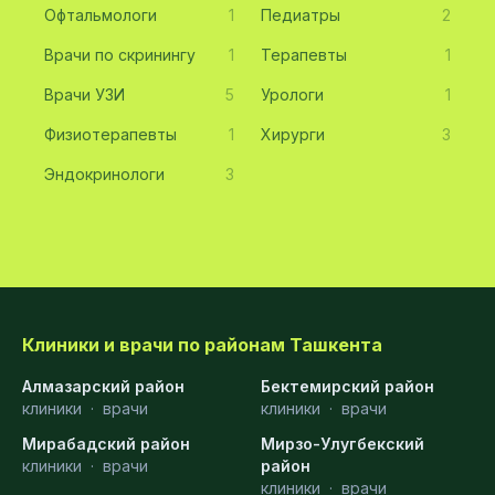
Офтальмологи
1
Педиатры
2
Врачи по скринингу
1
Терапевты
1
Врачи УЗИ
5
Урологи
1
Физиотерапевты
1
Хирурги
3
Эндокринологи
3
Клиники и врачи по районам Ташкента
Алмазарский район
Бектемирский район
клиники
·
врачи
клиники
·
врачи
Мирабадский район
Мирзо-Улугбекский
клиники
·
врачи
район
клиники
·
врачи