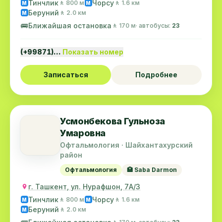
Тинчлик
Чорсу
🚶 800 м
🚶 1.6 км
M
M
Беруний
🚶 2.0 км
M
🚌
Ближайшая остановка
🚶 170 м
· автобусы:
23
(+99871)…
Показать номер
Записаться
Подробнее
Усмонбекова Гульноза
Умаровна
Офтальмология · Шайхантахурский
район
Офтальмология
🏥 Saba Darmon
г. Ташкент, ул. Нурафшон, 7А/3
Тинчлик
Чорсу
🚶 800 м
🚶 1.6 км
M
M
Беруний
🚶 2.0 км
M