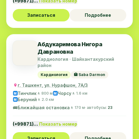
(+99871)…
Показать номер
Записаться
Подробнее
Абдукаримова Нигора
Даврановна
Кардиология · Шайхантахурский
район
Кардиология
🏥 Saba Darmon
г. Ташкент, ул. Нурафшон, 7А/3
Тинчлик
Чорсу
🚶 800 м
🚶 1.6 км
M
M
Беруний
🚶 2.0 км
M
🚌
Ближайшая остановка
🚶 170 м
· автобусы:
23
(+99871)…
Показать номер
Записаться
Подробнее