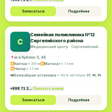
Записаться
Подробнее
Семейная поликлиника №12
С
Сергелийского района
Медицинский центр · Сергелийский
район
м-в Куйлюк-5, 46
Кипчок
Матонат
🚶 300 м
🚶 1.4 км
M
M
Чинор
🚶 1.7 км
M
🚌
Ближайшая остановка
🚶 140 м
· автобусы:
37, 45, 55
+998 71 2…
Показать номер
Записаться
Подробнее