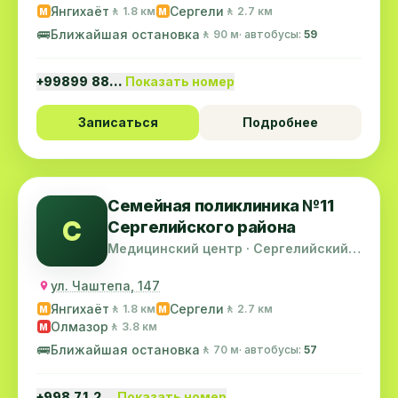
Янгихаёт
Сергели
🚶 1.8 км
🚶 2.7 км
M
M
🚌
Ближайшая остановка
🚶 90 м
· автобусы:
59
+99899 88…
Показать номер
Записаться
Подробнее
Семейная поликлиника №11
С
Сергелийского района
Медицинский центр · Сергелийский
район
ул. Чаштепа, 147
Янгихаёт
Сергели
🚶 1.8 км
🚶 2.7 км
M
M
Олмазор
🚶 3.8 км
M
🚌
Ближайшая остановка
🚶 70 м
· автобусы:
57
+998 71 2…
Показать номер