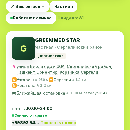
📍 Ваш регион
Частная
Работают сейчас
Найдено: 81
GREEN MED STAR
G
Частная · Сергелийский район
Диагностика
улица Бирлик дом 66А, Сергелийский район,
Ташкент Ориентир: Корзинка Сергели
Узгариш
Сергели
🚶 950 м
🚶 1.2 км
M
M
Чоштепа
🚶 2.2 км
M
🚌
Ближайшая остановка
🚶 1000 м
· автобусы:
47
пн–пт:
00:00–24:00
Сейчас открыто
+99893 54…
Показать номер