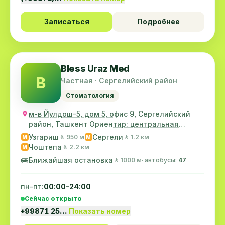
Записаться
Подробнее
Bless Uraz Med
B
Частная · Сергелийский район
Стоматология
м-в Йулдош-5, дом 5, офис 9, Сергелийский
район, Ташкент Ориентир: центральная
поликлиника...
Узгариш
Сергели
🚶 950 м
🚶 1.2 км
M
M
Чоштепа
🚶 2.2 км
M
🚌
Ближайшая остановка
🚶 1000 м
· автобусы:
47
пн–пт:
00:00–24:00
Сейчас открыто
+99871 25…
Показать номер