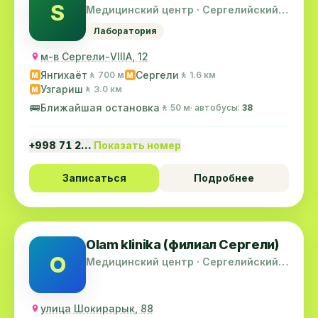
S
Медицинский центр · Сергелийский
район
Лаборатория
м-в Сергели-VIIIА, 12
Янгихаёт
Сергели
🚶 700 м
🚶 1.6 км
M
M
Узгариш
🚶 3.0 км
M
🚌
Ближайшая остановка
🚶 50 м
· автобусы:
38
+998 71 2…
Показать номер
Записаться
Подробнее
Olam klinika (филиал Сергели)
O
Медицинский центр · Сергелийский
район
улица Шокирарык, 88