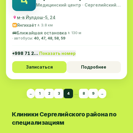
Медицинский центр · Сергелийский
район
м-в Йулдош-5, 24
Янгихаёт
🚶 3.8 км
M
🚌
Ближайшая остановка
🚶 130 м
· автобусы:
40, 47, 48, 58, 59
+998 71 2…
Показать номер
Записаться
Подробнее
←
1
2
3
4
…
8
9
→
Клиники Сергелийского района по
специализациям