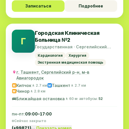
Записаться
Подробнее
Городская Клиническая
Г
Больница №2
Государственная · Сергелийский
район
Кардиология
Хирургия
Экстренная медицинская помощь
г. Ташкент, Сергелийский р-н, м-в
Авиагородок
Кипчок
Ташкент
🚶 2.7 км
🚶 2.7 км
M
M
Чинор
🚶 2.8 км
M
🚌
Ближайшая остановка
🚶 60 м
· автобусы:
52
пн–пт:
09:00–17:00
Сейчас закрыто
(+99871)…
Показать номер