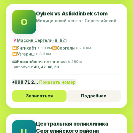
Oybek vs Asliddinbek stom
O
Медицинский центр · Сергелийский
район
Массив Сергели-8, 821
Янгихаёт
Сергели
🚶 1.3 км
🚶 2.0 км
M
M
Узгариш
🚶 3.3 км
M
🚌
Ближайшая остановка
🚶 290 м
· автобусы:
40, 47, 48, 58
+998 71 2…
Показать номер
Записаться
Подробнее
Центральная поликлиника
Ц
Сергелийского района