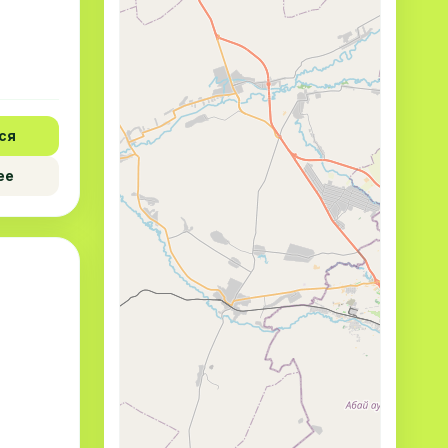
ся
ее