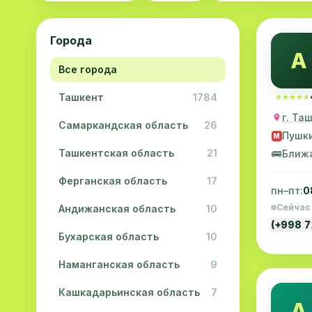
Города
A
Все города
Ташкент
1784
★★★★★
★★★★★
г. Та
Самаркандская область
26
Пушк
M
Ташкентская область
21
🚌
Ближ
Ферганская область
17
пн–пт:
0
Сейчас
Андижанская область
10
(+998 
Бухарская область
10
Наманганская область
9
Кашкадарьинская область
7
А