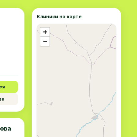
Клиники на карте
+
−
ся
ее
ова