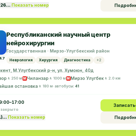
 26…
Показать номер
Подробн
Республиканский научный центр
нейрохирургии
Государственная · Мирзо-Улугбекский район
4.7
Неврология
Хирургия
Диагностика
+2
шкент, М.Улугбекский р-н, ул. Хумоюн, 40д
зор
Чиланзар
Мирзо Улугбек
🚶 250 м
🚶 1000 м
🚶 2.0 км
M
M
айшая остановка
🚶 180 м
· автобусы:
41
9:00–17:00
Записать
 закрыто
1)…
Показать номер
Подробн