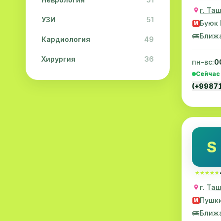
УЗИ
51
Буюк 
M
🚌
Ближ
Кардиология
49
Хирургия
36
пн–вс:
0
Сейчас
Физиотерапия
31
(+9987
Косметология
28
Урология
28
Офтальмология
26
S
Дерматология
23
★★★★★
★★★★★
Эндокринология
21
г. Та
Невропатология
21
Пушк
M
🚌
Ближ
Эмбриология
20