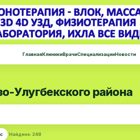
Главная
Клиники
Врачи
Специализации
Новости
о-Улугбекского района
ас
Найдено: 248