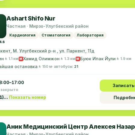
Ashart Shifo Nur
Частная · Мирзо-Улугбекский район
Кардиология
Стоматология
Лаборатория
4.6
шкент, М. Улугбекский р-н , ул. Паркент, 11д
ин
Хамид Олимжон
Буюк Ипак Йули
🚶 1.1 км
🚶 1.3 км
🚶 1.9 км
M
M
айшая остановка
🚶 150 м
· автобусы:
21
8:00–17:00
Записать
 закрыто
71)…
Показать номер
Подробн
Аник Медицинский Центр Алексея Назар
Частная · Мирзо-Улугбекский район