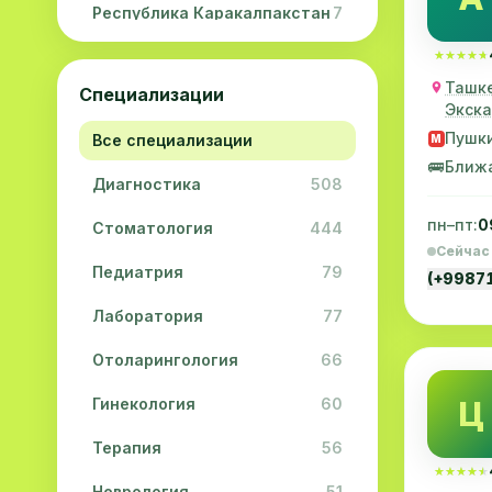
Республика Каракалпакстан
7
Навоийская область
5
★★★★★
★★★★★
Ташке
Специализации
Джизакская область
3
Экска
Пушк
Все специализации
M
Сурхандарьинская область
2
🚌
Ближ
Диагностика
508
Сырдарьинская область
2
пн–пт:
0
Стоматология
444
Хорезмская область
2
Сейчас
Педиатрия
79
(+9987
Лаборатория
77
Отоларингология
66
Гинекология
60
Ц
Терапия
56
★★★★★
★★★★★
Неврология
51