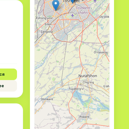
ся
ее