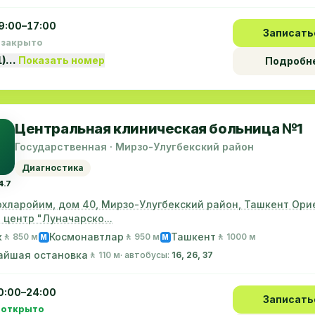
9:00–17:00
Записать
 закрыто
1)…
Показать номер
Подробн
Центральная клиническая больница №1
Государственная · Мирзо-Улугбекский район
Диагностика
4.7
охларойим, дом 40, Мирзо-Улугбекский район, Ташкент Ори
 центр "Луначарско...
к
Космонавтлар
Ташкент
🚶 850 м
🚶 950 м
🚶 1000 м
M
M
айшая остановка
🚶 110 м
· автобусы:
16, 26, 37
0:00–24:00
Записать
 открыто