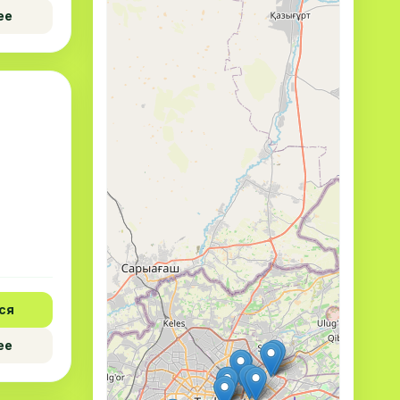
ее
ся
ее