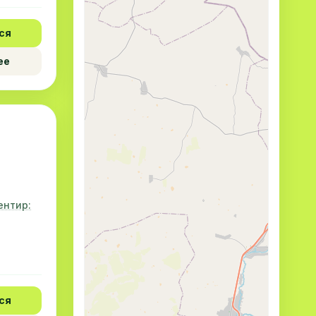
ся
ее
ентир:
ся