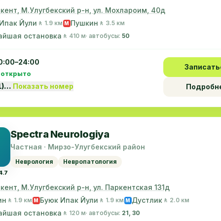
г. Ташкент, М.Улугбекский р-н, ул. Мохлароим, 40д
Ипак Йули
Пушкин
🚶 1.9 км
🚶 3.5 км
M
айшая остановка
🚶 410 м
· автобусы:
50
0:00–24:00
Записать
 открыто
1)…
Показать номер
Подробн
Spectra Neurologiya
Частная · Мирзо-Улугбекский район
Неврология
Невропатология
4.7
шкент, М.Улугбекский р-н, ул. Паркентская 131д
ин
Буюк Ипак Йули
Дустлик
🚶 1.9 км
🚶 1.9 км
🚶 2.0 км
M
M
айшая остановка
🚶 120 м
· автобусы:
21, 30