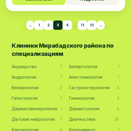
←
1
2
3
4
…
11
12
→
Клиники Мирабадского района по
специализациям
Акушерство
1
Аллергология
1
Андрология
1
Анестезиология
1
Венерология
2
Гастроэнтерология
4
Гепатология
1
Гинекология
3
Дерматовенерология
1
Дерматология
4
Детские неврология
1
Диагностика
28
Кардиология
4
Коронавирус
1