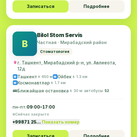
Записаться
Подробнее
Bilol Stom Servis
B
Частная · Мирабадский район
Стоматология
г. Ташкент, Мирабадский р-н, ул. Авлиеота,
12д
Ташкент
Ойбек
🚶 650 м
🚶 1.3 км
M
M
Космонавтлар
🚶 1.7 км
M
🚌
Ближайшая остановка
🚶 30 м
· автобусы:
52
пн–пт:
09:00–17:00
Сейчас закрыто
+99871 25…
Показать номер
Записаться
Подробнее