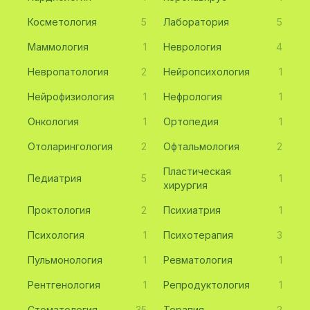
Косметология
5
Лаборатория
5
Маммология
1
Неврология
4
Невропатология
2
Нейропсихология
1
Нейрофизиология
1
Нефрология
1
Онкология
1
Ортопедия
1
Отоларингология
2
Офтальмология
2
Пластическая
Педиатрия
5
1
хирургия
Проктология
2
Психиатрия
1
Психология
1
Психотерапия
3
Пульмонология
1
Ревматология
1
Рентгенология
1
Репродуктология
1
Стоматология
35
Терапия
2