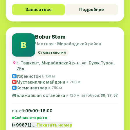
Записаться
Подробнее
Bobur Stom
B
Частная · Мирабадский район
Стоматология
г. Ташкент, Мирабадский р-н, ул. Буюк Турон,
75д
Узбекистон
🚶 150 м
M
Мустакиллик майдони
🚶 700 м
M
Космонавтлар
🚶 750 м
M
🚌
Ближайшая остановка
🚶 120 м
· автобусы:
30, 37, 57
пн–сб:
09:00–16:00
Сейчас открыто
(+99871)…
Показать номер