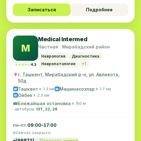
Записаться
Подробнее
Medical Intermed
M
Частная · Мирабадский район
Неврология
Диагностика
Невропатология
+1
★★★★★
★★★★★
4.3
г. Ташкент, Мирабадский р-н, ул. Авлиеота,
50д
Ташкент
Машинасозлар
🚶 1.3 км
🚶 1.7 км
M
M
Ойбек
🚶 2.5 км
M
🚌
Ближайшая остановка
🚶 150 м
· автобусы:
13Т, 22, 26
пн–пт:
09:00–17:00
Сейчас закрыто
+(99871)…
Показать номер