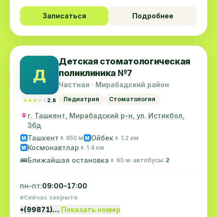
Записаться
Подробнее
Детская стоматологическая
Д
поликлиника №7
Частная · Мирабадский район
Педиатрия
Стоматология
★★★★★
★★★★★
2.8
г. Ташкент, Мирабадский р-н, ул. Истикбол,
36д
Ташкент
Ойбек
🚶 850 м
🚶 1.2 км
M
M
Космонавтлар
🚶 1.4 км
M
🚌
Ближайшая остановка
🚶 60 м
· автобусы:
2
пн–пт:
09:00–17:00
Сейчас закрыто
+(99871)…
Показать номер