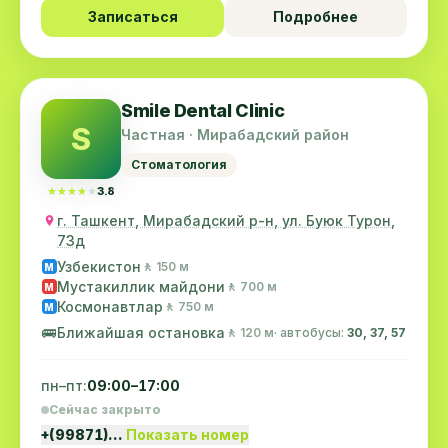
Записаться
Подробнее
Smile Dental Clinic
S
Частная · Мирабадский район
Стоматология
★★★★★
★★★★★
3.8
г. Ташкент, Мирабадский р-н, ул. Буюк Турон,
73д
Узбекистон
🚶 150 м
M
Мустакиллик майдони
🚶 700 м
M
Космонавтлар
🚶 750 м
M
🚌
Ближайшая остановка
🚶 120 м
· автобусы:
30, 37, 57
пн–пт:
09:00–17:00
Сейчас закрыто
+(99871)…
Показать номер