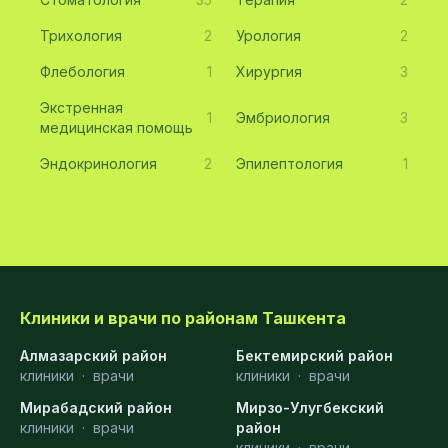
Трихология
2
Урология
2
Флебология
1
Хирургия
3
Экстренная
1
Эмбриология
3
медицинская помощь
Эндокринология
2
Эпилептология
1
Клиники и врачи по районам Ташкента
Алмазарский район
Бектемирский район
клиники
·
врачи
клиники
·
врачи
Мирабадский район
Мирзо-Улугбекский
клиники
·
врачи
район
клиники
·
врачи