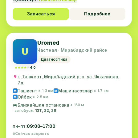
Записаться
Подробнее
Uromed
U
Частная · Мирабадский район
Диагностика
★★★★★
★★★★★
4.0
г. Ташкент, Миробадский р-н, ул. Яккачинар,
7д
Ташкент
Машинасозлар
🚶 1.3 км
🚶 1.7 км
M
M
Ойбек
🚶 2.5 км
M
🚌
Ближайшая остановка
🚶 150 м
· автобусы:
13Т, 22, 26
пн–пт:
09:00–17:00
Сейчас закрыто