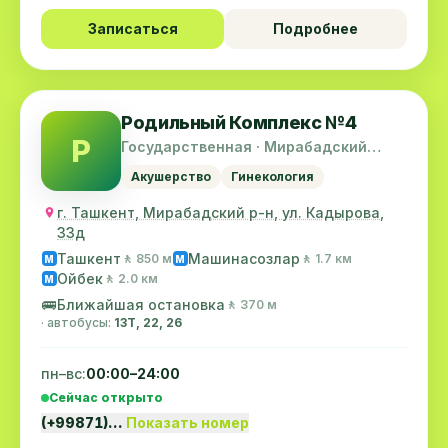
Записаться
Подробнее
Родильный Комплекс №4
Р
Государственная · Мирабадский
район
Акушерство
Гинекология
г. Ташкент, Мирабадский р-н, ул. Кадырова,
33д
Ташкент
Машинасозлар
🚶 850 м
🚶 1.7 км
M
M
Ойбек
🚶 2.0 км
M
🚌
Ближайшая остановка
🚶 370 м
· автобусы:
13Т, 22, 26
пн–вс:
00:00–24:00
Сейчас открыто
(+99871)…
Показать номер