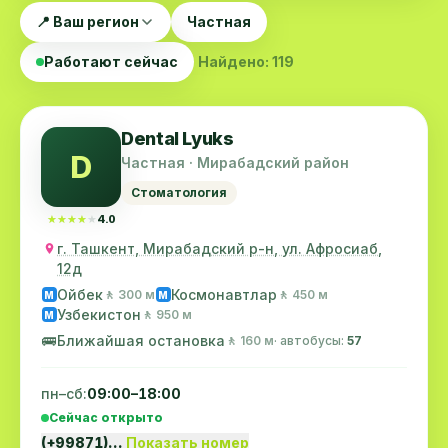
📍 Ваш регион
Частная
Работают сейчас
Найдено: 119
Dental Lyuks
D
Частная · Мирабадский район
Стоматология
★★★★★
★★★★★
4.0
г. Ташкент, Мирабадский р-н, ул. Афросиаб,
12д
Ойбек
Космонавтлар
🚶 300 м
🚶 450 м
M
M
Узбекистон
🚶 950 м
M
🚌
Ближайшая остановка
🚶 160 м
· автобусы:
57
пн–сб:
09:00–18:00
Сейчас открыто
(+99871)…
Показать номер