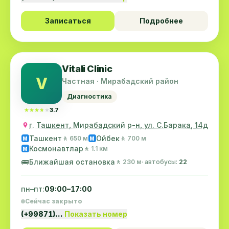
Записаться
Подробнее
Vitali Clinic
V
Частная · Мирабадский район
Диагностика
★★★★★
★★★★★
3.7
г. Ташкент, Мирабадский р-н, ул. С.Барака, 14д
Ташкент
Ойбек
🚶 650 м
🚶 700 м
M
M
Космонавтлар
🚶 1.1 км
M
🚌
Ближайшая остановка
🚶 230 м
· автобусы:
22
пн–пт:
09:00–17:00
Сейчас закрыто
(+99871)…
Показать номер