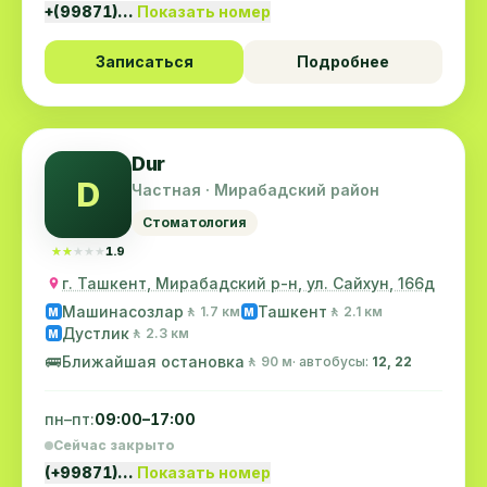
+(99871)…
Показать номер
Записаться
Подробнее
Dur
D
Частная · Мирабадский район
Стоматология
★★★★★
★★★★★
1.9
г. Ташкент, Мирабадский р-н, ул. Сайхун, 166д
Машинасозлар
Ташкент
🚶 1.7 км
🚶 2.1 км
M
M
Дустлик
🚶 2.3 км
M
🚌
Ближайшая остановка
🚶 90 м
· автобусы:
12, 22
пн–пт:
09:00–17:00
Сейчас закрыто
(+99871)…
Показать номер