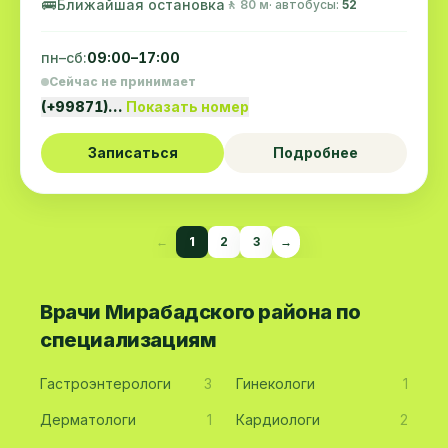
🚌
Ближайшая остановка
🚶 80 м
· автобусы:
52
пн–сб:
09:00–17:00
Сейчас не принимает
(+99871)…
Показать номер
Записаться
Подробнее
←
1
2
3
→
Врачи Мирабадского района по
специализациям
Гастроэнтерологи
3
Гинекологи
1
Дерматологи
1
Кардиологи
2