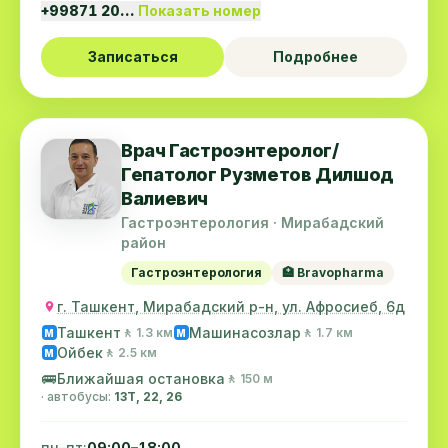
+99871 20…
Показать номер
Записаться
Подробнее
Врач Гастроэнтеролог/
Гепатолог Рузметов Дилшод
Валиевич
Гастроэнтерология · Мирабадский
район
Гастроэнтерология
🏥 Bravopharma
г. Ташкент, Мирабадский р-н, ул. Афросиеб, 6д
Ташкент
Машинасозлар
🚶 1.3 км
🚶 1.7 км
M
M
Ойбек
🚶 2.5 км
M
🚌
Ближайшая остановка
🚶 150 м
· автобусы:
13Т, 22, 26
пн–пт:
09:00–18:00