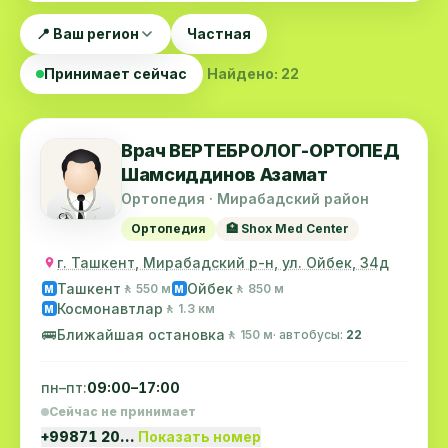
📍 Ваш регион
Частная
Принимает сейчас
Найдено: 22
Врач ВЕРТЕБРОЛОГ-ОРТОПЕД
Шамсиддинов Азамат
Ортопедия · Мирабадский район
Ортопедия
🏥 Shox Med Center
г. Ташкент, Мирабадский р-н, ул. Ойбек, 34д
Ташкент
Ойбек
🚶 550 м
🚶 850 м
M
M
Космонавтлар
🚶 1.3 км
M
🚌
Ближайшая остановка
🚶 150 м
· автобусы:
22
пн–пт:
09:00–17:00
Сейчас не принимает
+99871 20…
Показать номер