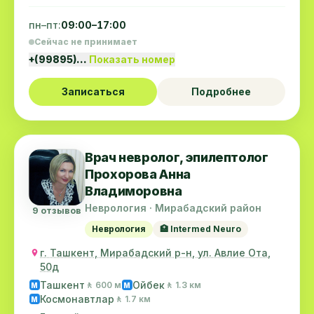
пн–пт:
09:00–17:00
Сейчас не принимает
+(99895)…
Показать номер
Записаться
Подробнее
Врач невролог, эпилептолог
Прохорова Анна
Владиморовна
Неврология · Мирабадский район
9 отзывов
Неврология
🏥 Intermed Neuro
г. Ташкент, Мирабадский р-н, ул. Авлие Ота,
50д
Ташкент
Ойбек
🚶 600 м
🚶 1.3 км
M
M
Космонавтлар
🚶 1.7 км
M