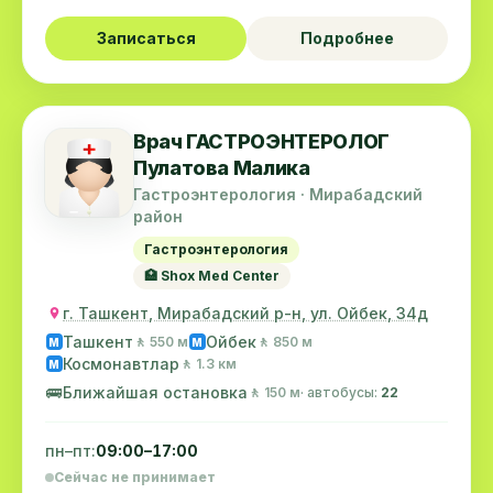
Записаться
Подробнее
Врач ГАСТРОЭНТЕРОЛОГ
Пулатова Малика
Гастроэнтерология · Мирабадский
район
Гастроэнтерология
🏥 Shox Med Center
г. Ташкент, Мирабадский р-н, ул. Ойбек, 34д
Ташкент
Ойбек
🚶 550 м
🚶 850 м
M
M
Космонавтлар
🚶 1.3 км
M
🚌
Ближайшая остановка
🚶 150 м
· автобусы:
22
пн–пт:
09:00–17:00
Сейчас не принимает