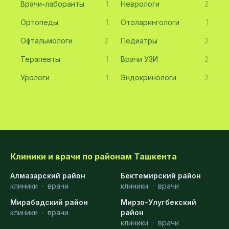
Врачи-лаборанты
1
Неврологи
2
Ортопеды
1
Отоларингологи
1
Офтальмологи
2
Педиатры
2
Терапевты
1
Врачи УЗИ
2
Урологи
1
Эндокринологи
2
Клиники и врачи по районам Ташкента
Алмазарский район
Бектемирский район
клиники
·
врачи
клиники
·
врачи
Мирабадский район
Мирзо-Улугбекский
клиники
·
врачи
район
клиники
·
врачи