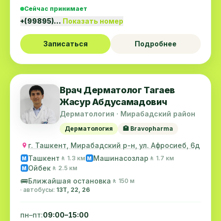
Сейчас принимает
+(99895)…
Показать номер
Записаться
Подробнее
Врач Дерматолог Тагаев
Жасур Абдусамадович
Дерматология · Мирабадский район
Дерматология
🏥 Bravopharma
г. Ташкент, Мирабадский р-н, ул. Афросиеб, 6д
Ташкент
Машинасозлар
🚶 1.3 км
🚶 1.7 км
M
M
Ойбек
🚶 2.5 км
M
🚌
Ближайшая остановка
🚶 150 м
· автобусы:
13Т, 22, 26
пн–пт:
09:00–15:00