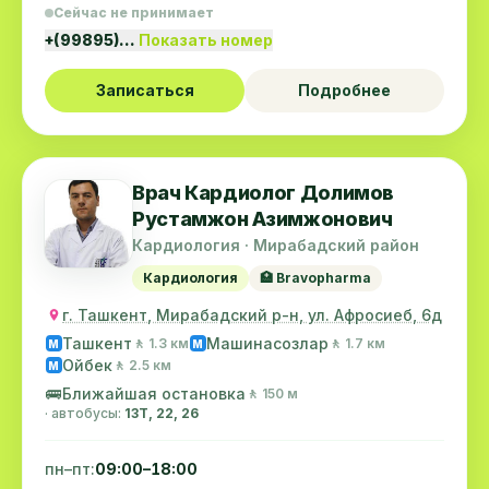
Сейчас не принимает
+(99895)…
Показать номер
Записаться
Подробнее
Врач Кардиолог Долимов
Рустамжон Азимжонович
Кардиология · Мирабадский район
Кардиология
🏥 Bravopharma
г. Ташкент, Мирабадский р-н, ул. Афросиеб, 6д
Ташкент
Машинасозлар
🚶 1.3 км
🚶 1.7 км
M
M
Ойбек
🚶 2.5 км
M
🚌
Ближайшая остановка
🚶 150 м
· автобусы:
13Т, 22, 26
пн–пт:
09:00–18:00