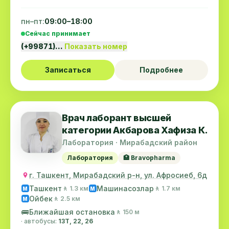
пн–пт:
09:00–18:00
Сейчас принимает
(+99871)…
Показать номер
Записаться
Подробнее
Врач лаборант высшей
категории Акбарова Хафиза К.
Лаборатория · Мирабадский район
Лаборатория
🏥 Bravopharma
г. Ташкент, Мирабадский р-н, ул. Афросиеб, 6д
Ташкент
Машинасозлар
🚶 1.3 км
🚶 1.7 км
M
M
Ойбек
🚶 2.5 км
M
🚌
Ближайшая остановка
🚶 150 м
· автобусы:
13Т, 22, 26