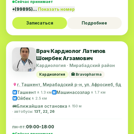
Сейчас принимает
+(99895)…
Показать номер
Записаться
Подробнее
Врач Кардиолог Латипов
Шоирбек Агзамович
Кардиология · Мирабадский район
Кардиология
🏥 Bravopharma
г. Ташкент, Мирабадский р-н, ул. Афросиеб, 6д
Ташкент
Машинасозлар
🚶 1.3 км
🚶 1.7 км
M
M
Ойбек
🚶 2.5 км
M
🚌
Ближайшая остановка
🚶 150 м
· автобусы:
13Т, 22, 26
пн–пт:
09:00–18:00
Сейчас принимает