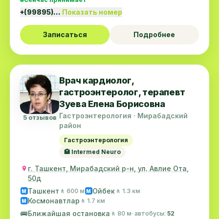
+(99895)…
Показать номер
Записаться
Подробнее
Врач кардиолог,
гастроэнтеролог, терапевт
Зуева Елена Борисовна
Гастроэнтерология · Мирабадский
5 отзывов
район
Гастроэнтерология
🏥 Intermed Neuro
г. Ташкент, Мирабадский р-н, ул. Авлие Ота,
50д
Ташкент
Ойбек
🚶 600 м
🚶 1.3 км
M
M
Космонавтлар
🚶 1.7 км
M
🚌
Ближайшая остановка
🚶 80 м
· автобусы:
52