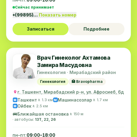
Сейчас принимает
+(99895)…
Показать номер
Записаться
Подробнее
Врач Гинеколог Ахтамова
Замира Масудовна
Гинекология · Мирабадский район
Гинекология
🏥 Bravopharma
г. Ташкент, Мирабадский р-н, ул. Афросиеб, 6д
Ташкент
Машинасозлар
🚶 1.3 км
🚶 1.7 км
M
M
Ойбек
🚶 2.5 км
M
🚌
Ближайшая остановка
🚶 150 м
· автобусы:
13Т, 22, 26
пн–пт:
09:00–18:00