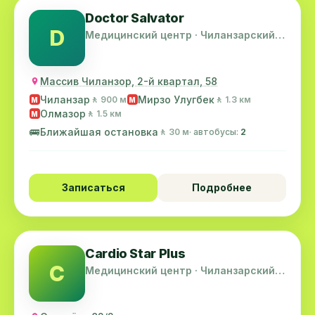
Doctor Salvator
D
Медицинский центр · Чиланзарский
район
Массив Чиланзор, 2-й квартал, 58
Чиланзар
Мирзо Улугбек
🚶 900 м
🚶 1.3 км
M
M
Олмазор
🚶 1.5 км
M
🚌
Ближайшая остановка
🚶 30 м
· автобусы:
2
Записаться
Подробнее
Cardio Star Plus
C
Медицинский центр · Чиланзарский
район