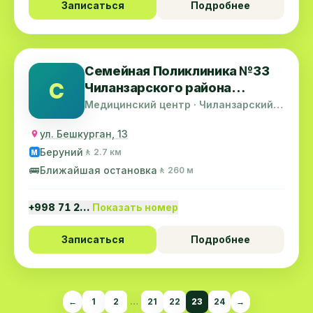
Записаться
Подробнее
Семейная Поликлиника №33
С
Чиланзарского района
(Бешқўрғон филиал)
Медицинский центр · Чиланзарский
район
ул. Бешкурган, 13
Беруний
🚶 2.7 км
M
🚌
Ближайшая остановка
🚶 260 м
+998 71 2…
Показать номер
Записаться
Подробнее
←
1
2
…
21
22
23
24
→