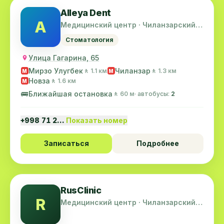
Alleya Dent
A
Медицинский центр · Чиланзарский
район
Стоматология
Улица Гагарина, 65
Мирзо Улугбек
Чиланзар
🚶 1.1 км
🚶 1.3 км
M
M
Новза
🚶 1.6 км
M
🚌
Ближайшая остановка
🚶 60 м
· автобусы:
2
+998 71 2…
Показать номер
Записаться
Подробнее
RusClinic
R
Медицинский центр · Чиланзарский
район