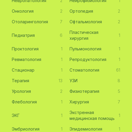
Невропатология
2
Нейрофизиология
1
Онкология
2
Ортопедия
2
Отоларингология
7
Офтальмология
2
Пластическая
Педиатрия
6
1
хирургия
Проктология
1
Пульмонология
1
Ревматология
1
Репродуктология
1
Стационар
1
Стоматология
61
Терапия
13
УЗИ
8
Урология
2
Физиотерапия
5
Флебология
1
Хирургия
7
Экстренная
ЭКГ
1
1
медицинская помощь
Эмбриология
1
Эпидемиология
1