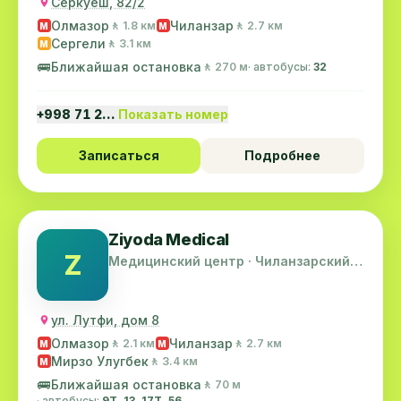
Серкуёш, 82/2
Олмазор
Чиланзар
🚶 1.8 км
🚶 2.7 км
M
M
Сергели
🚶 3.1 км
M
🚌
Ближайшая остановка
🚶 270 м
· автобусы:
32
+998 71 2…
Показать номер
Записаться
Подробнее
Ziyoda Medical
Z
Медицинский центр · Чиланзарский
район
ул. Лутфи, дом 8
Олмазор
Чиланзар
🚶 2.1 км
🚶 2.7 км
M
M
Мирзо Улугбек
🚶 3.4 км
M
🚌
Ближайшая остановка
🚶 70 м
· автобусы:
9Т, 13, 17T, 56