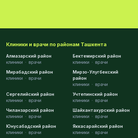
Клиники и врачи по районам Ташкента
Алмазарский район
Бектемирский район
клиники
·
врачи
клиники
·
врачи
Мирабадский район
Мирзо-Улугбекский
клиники
·
врачи
район
клиники
·
врачи
Сергелийский район
Учтепинский район
клиники
·
врачи
клиники
·
врачи
Чиланзарский район
Шайхантахурский район
клиники
·
врачи
клиники
·
врачи
Юнусабадский район
Яккасарайский район
клиники
·
врачи
клиники
·
врачи