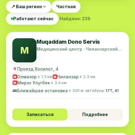
📍 Ваш регион
Частная
Работают сейчас
Найдено: 239
Muqaddam Dono Servis
M
Медицинский центр · Чиланзарский
район
Проезд Хосилот, 4
Олмазор
Чиланзар
🚶 1.3 км
🚶 2.3 км
M
M
Мирзо Улугбек
🚶 3.4 км
M
🚌
Ближайшая остановка
🚶 330 м
· автобусы:
17T, 41
Записаться
Подробнее