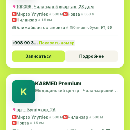
100096, Чиланзар 5 квартал, 28 дом
Мирзо Улугбек
Новза
🚶 500 м
🚶 550 м
M
M
Чиланзар
🚶 1.5 км
M
🚌
Ближайшая остановка
🚶 150 м
· автобусы:
9Т, 56
+998 90 3…
Показать номер
Записаться
Подробнее
KASMED Premium
K
Медицинский центр · Чиланзарский
район
пр-т Бунёдкор, 2А
Мирзо Улугбек
Чиланзар
🚶 500 м
🚶 500 м
M
M
Новза
🚶 1.5 км
M