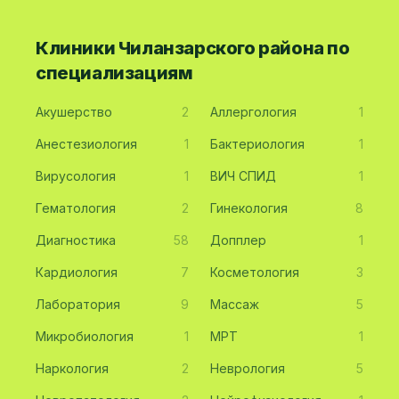
Клиники Чиланзарского района по
специализациям
Акушерство
2
Аллергология
1
Анестезиология
1
Бактериология
1
Вирусология
1
ВИЧ СПИД
1
Гематология
2
Гинекология
8
Диагностика
58
Допплер
1
Кардиология
7
Косметология
3
Лаборатория
9
Массаж
5
Микробиология
1
МРТ
1
Наркология
2
Неврология
5