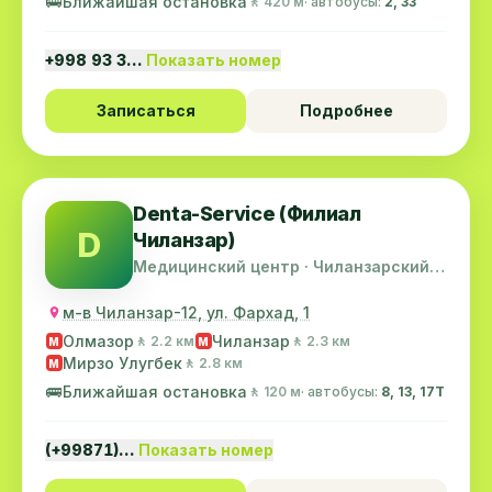
🚌
Ближайшая остановка
🚶 420 м
· автобусы:
2, 33
+998 93 3…
Показать номер
Записаться
Подробнее
Denta-Service (Филиал
D
Чиланзар)
Медицинский центр · Чиланзарский
район
м-в Чиланзар-12, ул. Фархад, 1
Олмазор
Чиланзар
🚶 2.2 км
🚶 2.3 км
M
M
Мирзо Улугбек
🚶 2.8 км
M
🚌
Ближайшая остановка
🚶 120 м
· автобусы:
8, 13, 17T
(+99871)…
Показать номер