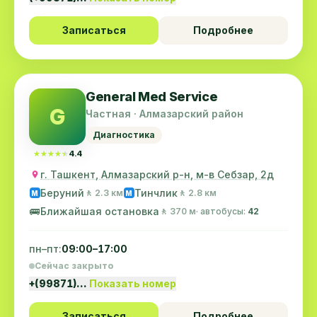
Записаться
Подробнее
General Med Service
G
Частная · Алмазарский район
Диагностика
★★★★★
★★★★★
4.4
г. Ташкент, Алмазарский р-н, м-в Себзар, 2д
Беруний
Тинчлик
🚶 2.3 км
🚶 2.8 км
M
M
🚌
Ближайшая остановка
🚶 370 м
· автобусы:
42
пн–пт:
09:00–17:00
Сейчас закрыто
+(99871)…
Показать номер
Записаться
Подробнее