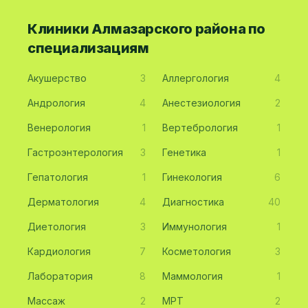
Клиники Алмазарского района по
специализациям
Акушерство
3
Аллергология
4
Андрология
4
Анестезиология
2
Венерология
1
Вертебрология
1
Гастроэнтерология
3
Генетика
1
Гепатология
1
Гинекология
6
Дерматология
4
Диагностика
40
Диетология
3
Иммунология
1
Кардиология
7
Косметология
3
Лаборатория
8
Маммология
1
Массаж
2
МРТ
2