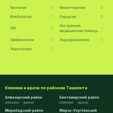
Урология
6
Физиотерапия
6
Флебология
1
Хирургия
5
Экстренная
ЭКГ
5
1
медицинская помощь
Эмбриология
3
Эндокринология
5
Эндоскопия
1
Клиники и врачи по районам Ташкента
Алмазарский район
Бектемирский район
клиники
·
врачи
клиники
·
врачи
Мирабадский район
Мирзо-Улугбекский