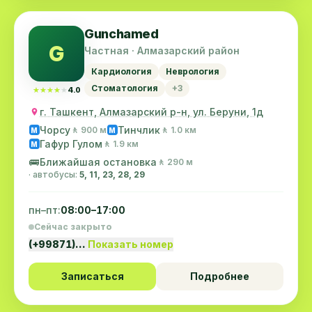
Gunchamed
G
Частная · Алмазарский район
Кардиология
Неврология
Стоматология
+3
★★★★★
★★★★★
4.0
г. Ташкент, Алмазарский р-н, ул. Беруни, 1д
Чорсу
Тинчлик
🚶 900 м
🚶 1.0 км
M
M
Гафур Гулом
🚶 1.9 км
M
🚌
Ближайшая остановка
🚶 290 м
· автобусы:
5, 11, 23, 28, 29
пн–пт:
08:00–17:00
Сейчас закрыто
(+99871)…
Показать номер
Записаться
Подробнее