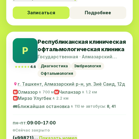
Записаться
Подробнее
Республиканская клиническая
Р
офтальмологическая клиника
Государственная · Алмазарский
район
Диагностика
Эмбриология
★★★★★
★★★★★
4.6
Офтальмология
г. Ташкент, Алмазарский р-н, ул. Зиё Саид, 12д
Олмазор
Чиланзар
🚶 700 м
🚶 1.2 км
M
M
Мирзо Улугбек
🚶 2.2 км
M
🚌
Ближайшая остановка
🚶 110 м
· автобусы:
8, 41
пн–пт:
09:00–17:00
Сейчас закрыто
(+99871)…
Показать номер