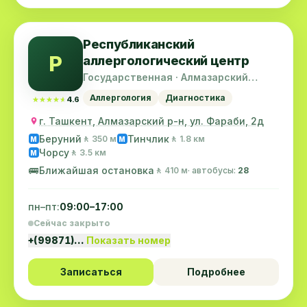
Республиканский
Р
аллергологический центр
Государственная · Алмазарский
район
Аллергология
Диагностика
★★★★★
★★★★★
4.6
г. Ташкент, Алмазарский р-н, ул. Фараби, 2д
Беруний
Тинчлик
🚶 350 м
🚶 1.8 км
M
M
Чорсу
🚶 3.5 км
M
🚌
Ближайшая остановка
🚶 410 м
· автобусы:
28
пн–пт:
09:00–17:00
Сейчас закрыто
+(99871)…
Показать номер
Записаться
Подробнее