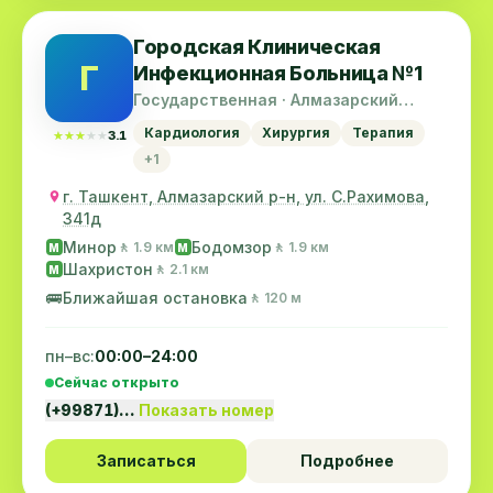
Городская Клиническая
Г
Инфекционная Больница №1
Государственная · Алмазарский
район
Кардиология
Хирургия
Терапия
★★★★★
★★★★★
3.1
+1
г. Ташкент, Алмазарский р-н, ул. С.Рахимова,
341д
Минор
Бодомзор
🚶 1.9 км
🚶 1.9 км
M
M
Шахристон
🚶 2.1 км
M
🚌
Ближайшая остановка
🚶 120 м
пн–вс:
00:00–24:00
Сейчас открыто
(+99871)…
Показать номер
Записаться
Подробнее