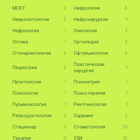
МСКТ
2
Неврология
8
Невропатология
5
Нейрохирургия
1
Нефрология
1
Онкология
2
Оптика
1
Ортопедия
2
Отоларингология
5
Офтальмология
6
Пластическая
Педиатрия
5
1
хирургия
Проктология
1
Психиатрия
1
Психология
1
Психотерапия
1
Пульмонология
1
Рентгенология
1
Репродуктология
4
Скрининг
2
Стационар
3
Стоматология
33
Терапия
11
УЗИ
10