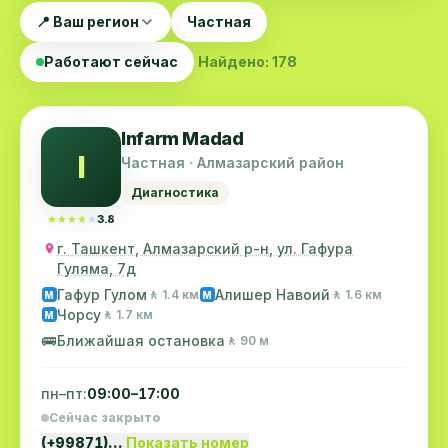
📍 Ваш регион
Частная
Работают сейчас
Найдено: 178
Infarm Madad
I
Частная · Алмазарский район
Диагностика
★★★★★
★★★★★
3.8
г. Ташкент, Алмазарский р-н, ул. Гафура
Гуляма, 7д
Гафур Гулом
Алишер Навоий
🚶 1.4 км
🚶 1.6 км
M
M
Чорсу
🚶 1.7 км
M
🚌
Ближайшая остановка
🚶 90 м
пн–пт:
09:00–17:00
Сейчас закрыто
(+99871)…
Показать номер