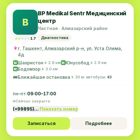
BP Medikal Sentr Медицинский
B
центр
Частная · Алмазарский район
Диагностика
★★★★★
★★★★★
1.7
г. Ташкент, Алмазарский р-н, ул. Уста Олима,
4д
Шахристон
Юнусобод
🚶 2.8 км
🚶 2.9 км
M
M
Бодомзор
🚶 3.0 км
M
🚌
Ближайшая остановка
🚶 30 м
· автобусы:
43
пн–пт:
09:00–17:00
Сейчас закрыто
(+99895)…
Показать номер
Записаться
Подробнее