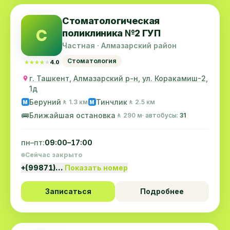
Стоматологическая
С
поликлиника №2 ГУП
Частная · Алмазарский район
Стоматология
★★★★★
★★★★★
4.0
г. Ташкент, Алмазарский р-н, ул. Коракамиш-2,
1д
Беруний
Тинчлик
🚶 1.3 км
🚶 2.5 км
M
M
🚌
Ближайшая остановка
🚶 290 м
· автобусы:
31
пн–пт:
09:00–17:00
Сейчас закрыто
+(99871)…
Показать номер
Записаться
Подробнее