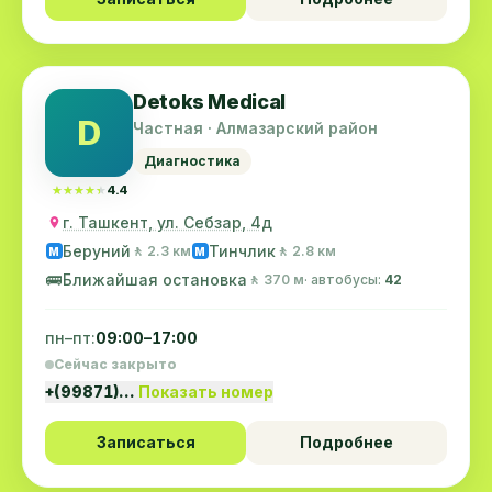
Detoks Mediсal
D
Частная · Алмазарский район
Диагностика
★★★★★
★★★★★
4.4
г. Ташкент, ул. Себзар, 4д
Беруний
Тинчлик
🚶 2.3 км
🚶 2.8 км
M
M
🚌
Ближайшая остановка
🚶 370 м
· автобусы:
42
пн–пт:
09:00–17:00
Сейчас закрыто
+(99871)…
Показать номер
Записаться
Подробнее