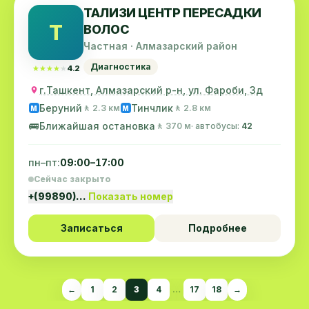
ТАЛИЗИ ЦЕНТР ПЕРЕСАДКИ
Т
ВОЛОС
Частная · Алмазарский район
Диагностика
★★★★★
★★★★★
4.2
г.Ташкент, Алмазарский р-н, ул. Фароби, 3д
Беруний
Тинчлик
🚶 2.3 км
🚶 2.8 км
M
M
🚌
Ближайшая остановка
🚶 370 м
· автобусы:
42
пн–пт:
09:00–17:00
Сейчас закрыто
+(99890)…
Показать номер
Записаться
Подробнее
←
1
2
3
4
…
17
18
→