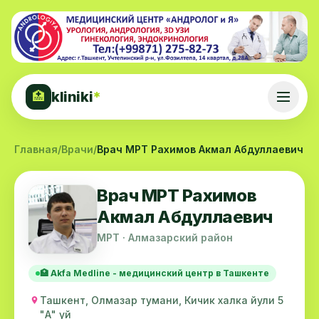
kliniki
*
🏥
Главная
/
Врачи
/
Врач МРТ Рахимов Акмал Абдуллаевич
Врач МРТ Рахимов
Акмал Абдуллаевич
МРТ · Алмазарский район
🏥 Akfa Medline - медицинский центр в Ташкенте
Ташкент, Олмазар тумани, Кичик халка йули 5
"А" уй