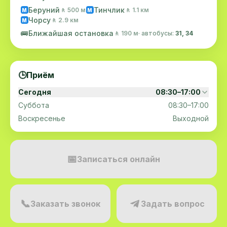
Беруний
Тинчлик
🚶 500 м
🚶 1.1 км
M
M
Чорсу
🚶 2.9 км
M
🚌
Ближайшая остановка
🚶 190 м
· автобусы:
31, 34
🕒
Приём
Сегодня
08:30–17:00
Суббота
08:30–17:00
Воскресенье
Выходной
📅
Записаться онлайн
📞
Заказать звонок
Задать вопрос