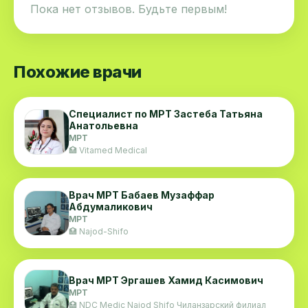
Пока нет отзывов. Будьте первым!
Похожие врачи
Специалист по МРТ Застеба Татьяна
Анатольевна
МРТ
🏥 Vitamed Medical
Врач МРТ Бабаев Музаффар
Абдумаликович
МРТ
🏥 Najod-Shifo
Врач МРТ Эргашев Хамид Касимович
МРТ
🏥 NDC Medic Najod Shifo Чиланзарский филиал