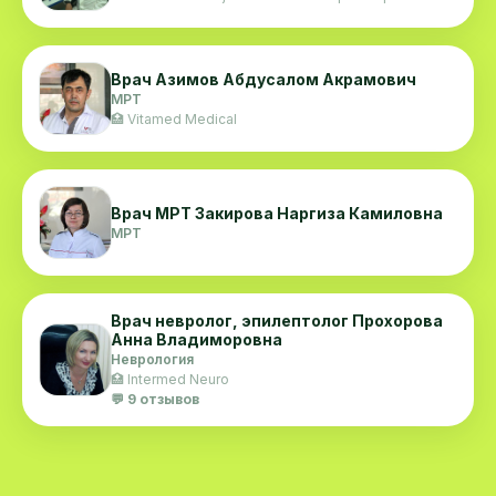
Врач Азимов Абдусалом Акрамович
МРТ
🏥 Vitamed Medical
Врач МРТ Закирова Наргиза Камиловна
МРТ
Врач невролог, эпилептолог Прохорова
Анна Владиморовна
Неврология
🏥 Intermed Neuro
💬 9 отзывов