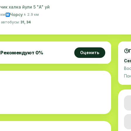
ик халка йули 5 "А" уй
Чорсу
1 км
🚶 2.9 км
M
· автобусы:
31, 34
🕒
Рекомендуют
0
%
Оценить
Се
Во
По