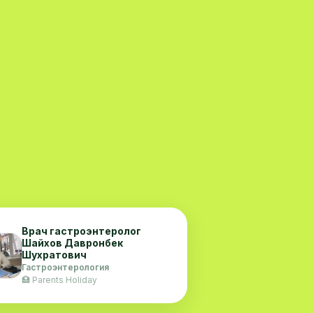
Врач гастроэнтеролог
Шайхов Давронбек
Шухратович
Гастроэнтерология
🏥 Parents Holiday