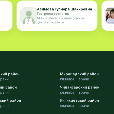
Азимова Гулнора Шакировна
Гастроэнтерология
🏥 Akfa Medline - медицинский
центр в Ташкенте
кий район
Мирабадский район
врачи
клиники
·
врачи
ий район
Чиланзарский район
врачи
клиники
·
врачи
ский район
Янгихаётский район
врачи
клиники
·
врачи