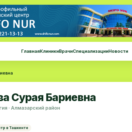
Главная
Клиники
Врачи
Специализации
Новости
риевна
ва Сурая Бариевна
ия · Алмазарский район
нтр в Ташкенте