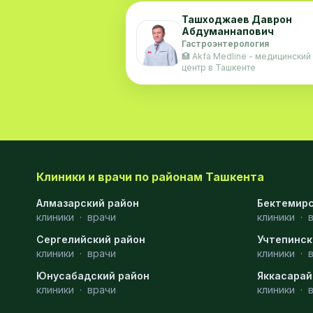
Ташходжаев Даврон
Абдуманнапович
Гастроэнтерология
🏥 Akfa Medline - медицинский
центр в Ташкенте
Клиники и врачи по районам Ташкента
Алмазарский район
Бектемирс
клиники
·
врачи
клиники
·
Сергелийский район
Учтепинск
клиники
·
врачи
клиники
·
Юнусабадский район
Яккасарай
клиники
·
врачи
клиники
·