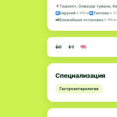
Ташкент, Олмазар тумани, Кич
Беруний
Тинчлик
🚶 500 м
🚶 1.
M
M
🚌
Ближайшая остановка
🚶 190 м
👍
0
🤷
0
👎
0
Специализация
Гастроэнтерология