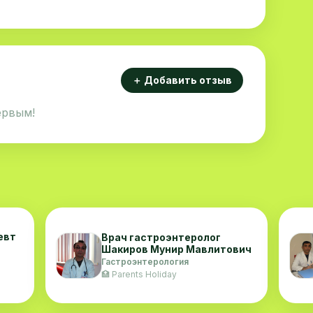
＋ Добавить отзыв
ервым!
евт
Врач гастроэнтеролог
Шакиров Мунир Мавлитович
Гастроэнтерология
🏥 Parents Holiday