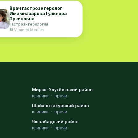
Врач гастроэнтеролог
Имамназарова Гульнора
Эркиновна
Гастроэнтерология
🏥 Vitamed Medical
Мирзо-Улугбекский район
клиники
·
врачи
Шайхантахурский район
клиники
·
врачи
Яшнабадский район
клиники
·
врачи