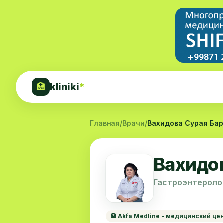
kliniki
*
🏥
Главная
/
Врачи
/
Вахидова Сурая Ба
Вахидо
Гастроэнтеролог
🏥 Akfa Medline - медицинский це