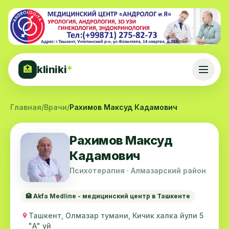
kliniki
*
🏥
Главная
/
Врачи
/
Рахимов Максуд Кадамович
Рахимов Максуд
Кадамович
Психотерапия · Алмазарский район
🏥 Akfa Medline - медицинский центр в Ташкенте
Ташкент, Олмазар тумани, Кичик халка йули 5
"А" уй