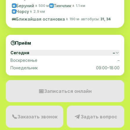
Беруний
Тинчлик
🚶 500 м
🚶 1.1 км
M
M
Чорсу
🚶 2.9 км
M
🚌
Ближайшая остановка
🚶 190 м
· автобусы:
31, 34
🕒
Приём
Сегодня
–
Воскресенье
–
Понедельник
09:00–18:00
📅
Записаться онлайн
📞
Заказать звонок
Задать вопрос