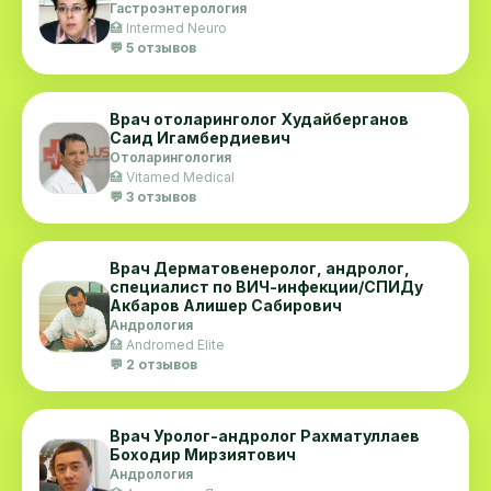
Гастроэнтерология
🏥 Intermed Neuro
💬 5 отзывов
Врач отоларинголог Худайберганов
Саид Игамбердиевич
Отоларингология
🏥 Vitamed Medical
💬 3 отзывов
Врач Дерматовенеролог, андролог,
специалист по ВИЧ-инфекции/СПИДу
Акбаров Алишер Сабирович
Андрология
🏥 Andromed Elite
💬 2 отзывов
Врач Уролог-андролог Рахматуллаев
Боходир Мирзиятович
Андрология