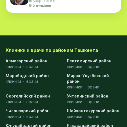
🏥 Андролог и Я
💬 2 отзывов
Клиники и врачи по районам Ташкента
Алмазарский район
Бектемирский район
клиники
·
врачи
клиники
·
врачи
Мирабадский район
Мирзо-Улугбекский
клиники
·
врачи
район
клиники
·
врачи
Сергелийский район
Учтепинский район
клиники
·
врачи
клиники
·
врачи
Чиланзарский район
Шайхантахурский район
клиники
·
врачи
клиники
·
врачи
Юнусабадский район
Яккасарайский район