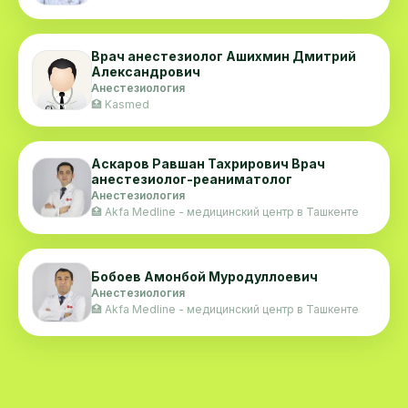
Врач анестезиолог Ашихмин Дмитрий
Александрович
Анестезиология
🏥 Kasmed
Аскаров Равшан Тахрирович Врач
анестезиолог-реаниматолог
Анестезиология
🏥 Akfa Medline - медицинский центр в Ташкенте
Бобоев Амонбой Муродуллоевич
Анестезиология
🏥 Akfa Medline - медицинский центр в Ташкенте