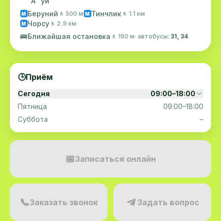
"А" уй
Беруний
Тинчлик
🚶 500 м
🚶 1.1 км
M
M
Чорсу
🚶 2.9 км
M
🚌
Ближайшая остановка
🚶 190 м
· автобусы:
31, 34
🕒
Приём
Сегодня
09:00–18:00
Пятница
09:00–18:00
Суббота
–
📅
Записаться онлайн
📞
Заказать звонок
Задать вопрос