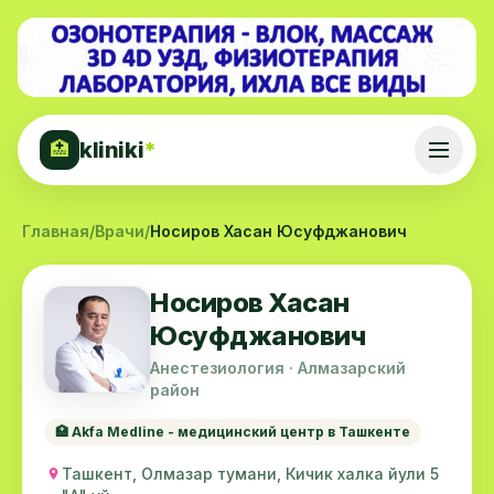
kliniki
*
🏥
Главная
/
Врачи
/
Носиров Хасан Юсуфджанович
Носиров Хасан
Юсуфджанович
Анестезиология · Алмазарский
район
🏥 Akfa Medline - медицинский центр в Ташкенте
Ташкент, Олмазар тумани, Кичик халка йули 5