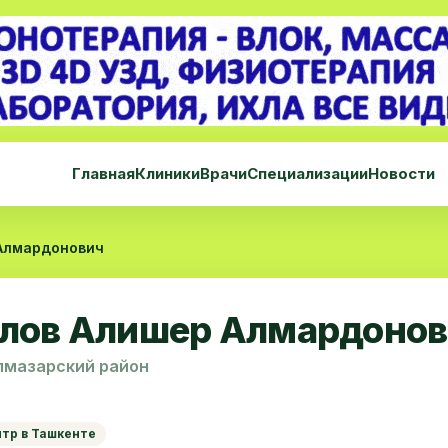
Главная
Клиники
Врачи
Специализации
Новости
Алмардонович
лов Алишер Алмардонов
лмазарский район
нтр в Ташкенте