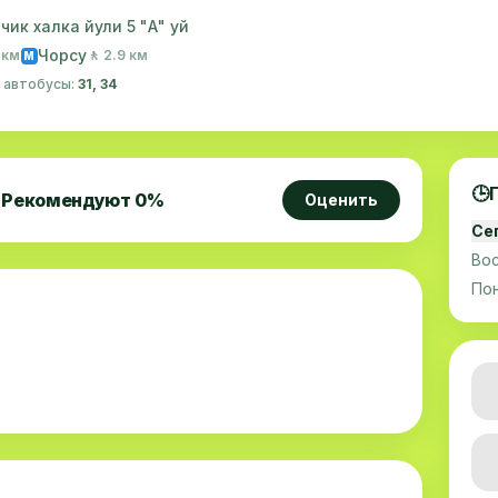
ик халка йули 5 "А" уй
Чорсу
1 км
🚶 2.9 км
M
· автобусы:
31, 34
🕒
Рекомендуют
0
%
Оценить
Се
Во
По