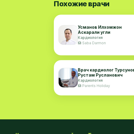
Похожие врачи
Усманов Илхомжон
Аскарали угли
Кардиология
🏥 Saba Darmon
Врач кардиолог Турсуно
Рустам Русланович
Кардиология
🏥 Parents Holiday