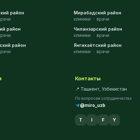
кий район
Мирабадский район
врачи
клиники
·
врачи
ий район
Чиланзарский район
врачи
клиники
·
врачи
ский район
Янгихаётский район
врачи
клиники
·
врачи
я
Контакты
📍 Ташкент, Узбекистан
По вопросам сотрудничества
@miro_uzb
T
I
F
Y