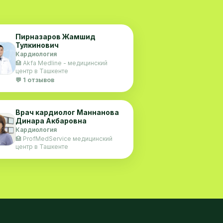
Пирназаров Жамшид
Тулкинович
Кардиология
🏥 Akfa Medline - медицинский
центр в Ташкенте
💬 1 отзывов
Врач кардиолог Маннанова
Динара Акбаровна
Кардиология
🏥 ProfMedService медицинский
центр в Ташкенте