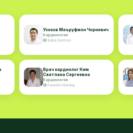
Узоков Маъруфжон Чориевич
Кардиология
🏥 Saba Darmon
в
Врач кардиолог Ким
Светлана Сергеевна
Кардиология
🏥 Parents Holiday