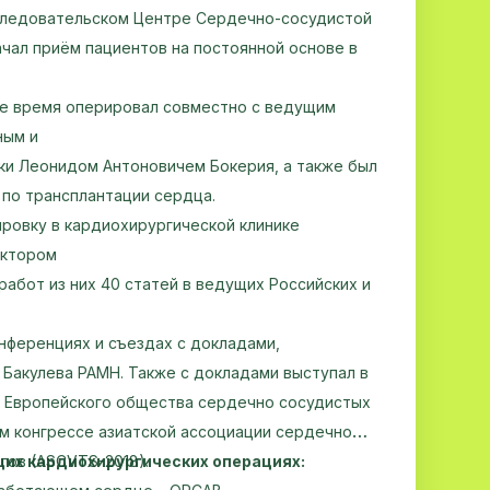
ледовательском Центре Сердечно-сосудистой
начал приём пациентов на постоянной основе в
ое время оперировал совместно с ведущим
ным и
ки Леонидом Антоновичем Бокерия, а также был
 по трансплантации сердца.
ировку в кардиохирургической клинике
октором
работ из них 40 статей в ведущих Российских и
нференциях и съездах с докладами,
 Бакулева РАМН. Также с докладами выступал в
 Европейского общества сердечно сосудистых
-ом конгрессе азиатской ассоциации сердечно
их кардиохирургических операциях:
 хирургов (ASCVTS-2018).