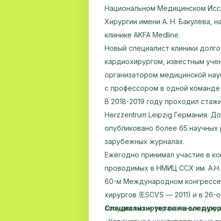
Национальном Медицинском Исс
Хирургии имени А. Н. Бакулева, 
клинике AKFA Medline.
Новый специалист клиники долг
кардиохирургом, известным уче
организатором медицинской нау
с профессором в одной команде
В 2018-2019 году проходил стаж
Herzzentrum Leipzig Германия. Д
опубликовано более 65 научных 
зарубежных журналах.
Ежегодно принимал участие в ко
проводимых в НМИЦ ССХ им. А.Н.
60-м Международном конгрессе
хирургов (ESCVS — 2011) и в 26
Специализируется на следующ
сосудистых и торакальных