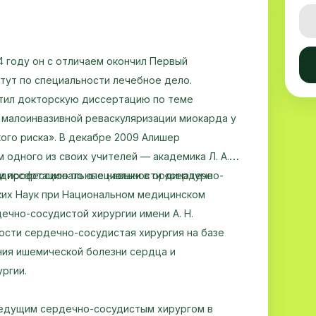
4 году он с отличаем окончил Первый
тут по специальности лечебное дело.
итил докторскую диссертацию по теме
малоинвазивной реваскуляризации миокарда у
ого риска». В декабре 2009 Алишер
одного из своих учителей — академика Л. А.
 диссертацию по специальности «сердечно-
ои профессиональные навыки в ординатуре
их Наук при Национальном медицинском
чно-сосудистой хирургии имени А. Н.
ности сердечно-сосудистая хирургия на базе
ния ишемической болезни сердца и
ргии.
ведущим сердечно-сосудистым хирургом в