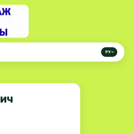
РУ
ич