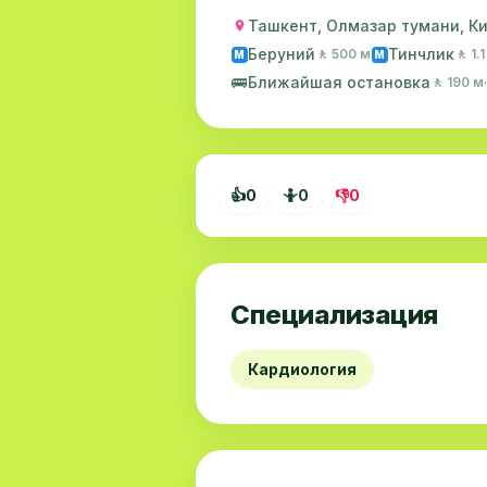
Ташкент, Олмазар тумани, Кич
Беруний
Тинчлик
🚶 500 м
🚶 1.
M
M
🚌
Ближайшая остановка
🚶 190 м
👍
0
🤷
0
👎
0
Специализация
Кардиология