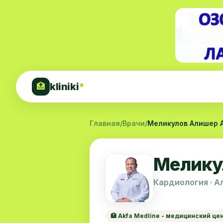
kliniki
*
🏥
Главная
/
Врачи
/
Меликулов Алишер 
Мелику
Кардиология · А
🏥 Akfa Medline - медицинский це