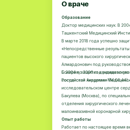
О враче
Образование
Доктор медицинских наук. В 200
Ташкентский Медицинский Инсти
В марте 2018 года успешно защ
«Непосредственные результаты 
пациентов высокого хирургическ
Алмардонович под руководством 
Бокерия, защитил кандидатскую
С 2004 по 2006 год развивал св
сосудистая хирургия» (14.00.44).
Российской Академии Медицинск
исследовательском центре серде
Бакулева (Москва), по специаль
отделения хирургического лече
малоинвазивной коронарной хиру
Опыт работы
Работает по настоящее время 