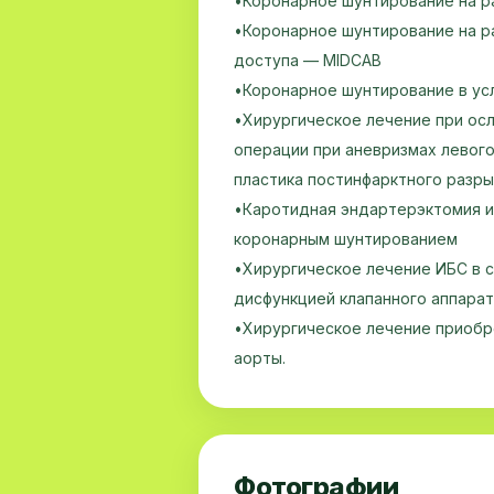
•Коронарное шунтирование на 
•Коронарное шунтирование на 
доступа — MIDCAB
•Коронарное шунтирование в ус
•Хирургическое лечение при ос
операции при аневризмах левог
пластика постинфарктного разр
•Каротидная эндартерэктомия и
коронарным шунтированием
•Хирургическое лечение ИБС в 
дисфункцией клапанного аппара
•Хирургическое лечение приобр
аорты.
Фотографии