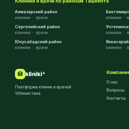
Клиники и врачи по районам Ташкента
Алмазарский район
Бектемирс
клиники
·
врачи
клиники
·
Сергелийский район
Учтепинск
клиники
·
врачи
клиники
·
Юнусабадский район
Яккасарай
клиники
·
врачи
клиники
·
Компани
kliniki
*
🏥
О нас
Платформа клиник и врачей
Вопросы
Узбекистана.
Контакты