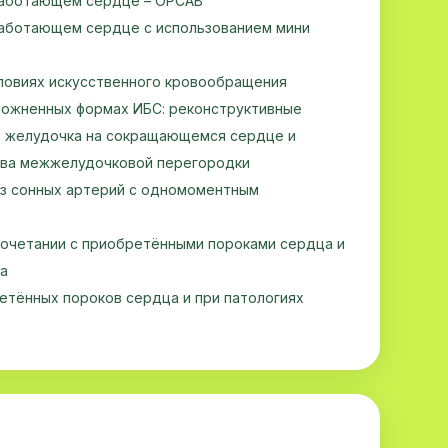
работающем сердце – OPCAB
работающем сердце с использованием мини
ловиях искусственного кровообращения
ложненных формах ИБС: реконструктивные
о желудочка на сокращающемся сердце и
ыва межжелудочковой перегородки
з сонных артерий с одномоментным
сочетании с приобретёнными пороками сердца и
та
етённых пороков сердца и при патологиях