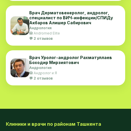
Врач Дерматовенеролог, андролог,
специалист по ВИЧ-инфекции/СПИДу
Акбаров Алишер Сабирович
Андрология
🏥 Andromed Elite
💬 2 отзывов
Врач Уролог-андролог Рахматуллаев
Боходир Мирзиятович
Андрология
🏥 Андролог и Я
💬 2 отзывов
Клиники и врачи по районам Ташкента