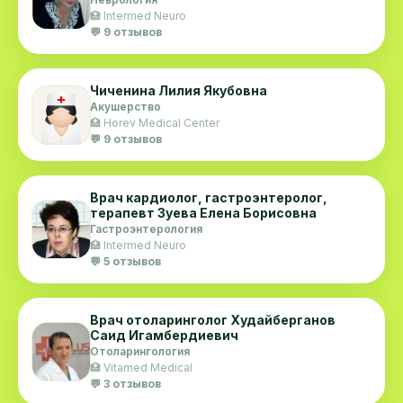
🏥 Intermed Neuro
💬 9 отзывов
Чиченина Лилия Якубовна
Акушерство
🏥 Horev Medical Center
💬 9 отзывов
Врач кардиолог, гастроэнтеролог,
терапевт Зуева Елена Борисовна
Гастроэнтерология
🏥 Intermed Neuro
💬 5 отзывов
Врач отоларинголог Худайберганов
Саид Игамбердиевич
Отоларингология
🏥 Vitamed Medical
💬 3 отзывов