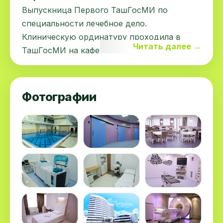
Выпускница Первого ТашГосМИ по
специальности лечебное дело.
Клиническую ординатуру проходила в
Читать далее →
ТашГосМИ на кафедре Госпитальной
терапии по специальности “аллерголог-
иммунолог”. Врач 1 категории. Принимала
участие во многих научных
Фотографии
международных конференциях в области
аллергологии. Является членом РААКИ
(Российская ассоциация аллергологов и
клинических
иммунологов).
Опыт работы
Постоянно повышает свою квалификацию
в Ташкентском Институте
Усовершенствования Врачей. .