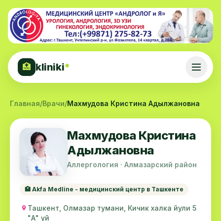
kliniki
*
🏥
Главная
/
Врачи
/
Махмудова Кристина Адылжановна
Махмудова Кристина
Адылжановна
Аллергология · Алмазарский район
🏥 Akfa Medline - медицинский центр в Ташкенте
Ташкент, Олмазар тумани, Кичик халка йули 5
"А" уй