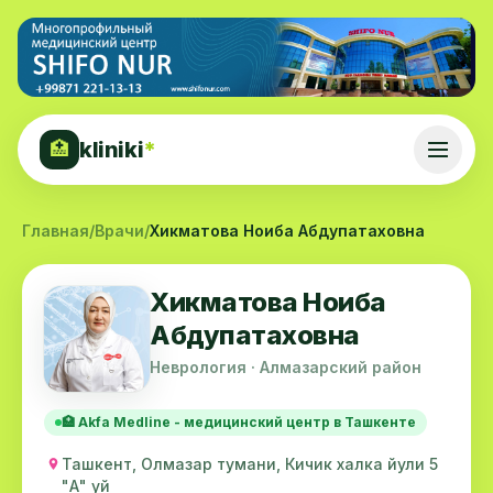
kliniki
*
🏥
Главная
/
Врачи
/
Хикматова Ноиба Абдупатаховна
Хикматова Ноиба
Абдупатаховна
Неврология · Алмазарский район
🏥 Akfa Medline - медицинский центр в Ташкенте
Ташкент, Олмазар тумани, Кичик халка йули 5
"А" уй