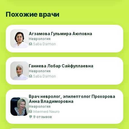
Похожие врачи
Агзамова Гульмира Аюповна
Неврология
🏥 Saba Darmon
Ганиева Лобар Сайфуллаевна
Неврология
🏥 Saba Darmon
Врач невролог, эпилептолог Прохорова
Анна Владиморовна
Неврология
🏥 Intermed Neuro
💬 9 отзывов