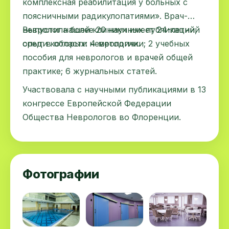
комплексная реабилитация у больных с
поясничными радикулопатиями». Врач-
невролог нашей клиники имеет 24-летний
Выпустила более 20 научных публикаций,
опыт в области неврологии.
среди которых: 4 методички; 2 учебных
пособия для неврологов и врачей общей
практике; 6 журнальных статей.
Участвовала с научными публикациями в 13
конгрессе Европейской Федерации
Общества Неврологов во Флоренции.
Фотографии