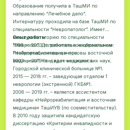
Образование получила в ТашМИ по
направлению “Лечебное дело”.
Интернатуру проходила на базе ТашМИ по
специальности “Невропатолог”. Имеет
высшую категорию по специальности
Опыт работы
“Невролог”. Дополнительное образование:
1999 — 2003 гг. работала в национальном
“Нейрореабилитация и основы восточной
Реабилитационном центре.
медицины”. Кандидат медицинских наук.
2003 — 2019 гг. – врач-невролог в
Городской клинической больнице №1.
2015 — 2018 гг. – заведующая отделом 1
неврологии (экстренной) ГКБ№1.
2006 — 2019 гг. – является ассистентом
кафедры «Нейрореабилитация и восточная
медицина» ТашИУВ (по совместительству).
В 2010 году защитила кандидатскую
диссертацию «Критерии инвалидности и