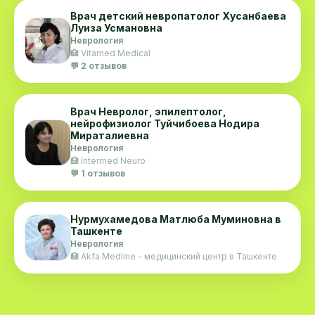
Врач детский невропатолог Хусанбаева
Луиза Усмановна
Неврология
🏥 Vitamed Medical
💬 2 отзывов
Врач Невролог, эпилептолог,
нейрофизиолог Туйчибоева Нодира
Мираталиевна
Неврология
🏥 Intermed Neuro
💬 1 отзывов
Нурмухамедова Матлюба Муминовна в
Ташкенте
Неврология
🏥 Akfa Medline - медицинский центр в Ташкенте