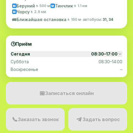
Беруний
Тинчлик
🚶 500 м
🚶 1.1 км
M
M
Чорсу
🚶 2.9 км
M
🚌
Ближайшая остановка
🚶 190 м
· автобусы:
31, 34
🕒
Приём
Сегодня
08:30–17:00
Суббота
08:30–14:00
Воскресенье
–
📅
Записаться онлайн
📞
Заказать звонок
Задать вопрос