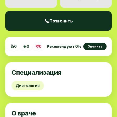
📞
Позвонить
👍
0
🤷
0
👎
0
Рекомендуют
0
%
Оценить
Специализация
Диетология
О враче