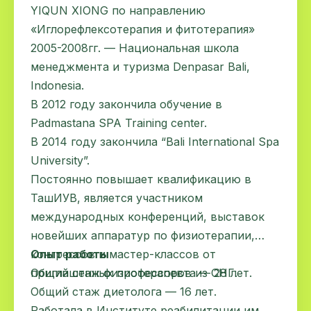
YIQUN XIONG по направлению
«Иглорефлексотерапия и фитотерапия»
2005-2008гг. — Национальная школа
менеджмента и туризма Denpasar Bali,
Indonesia.
В 2012 году закончила обучение в
Padmastana SPA Training center.
В 2014 году закончила “Bali International Spa
University”.
Постоянно повышает квалификацию в
ТашИУВ, является участником
международных конференций, выставок
новейших аппаратур по физиотерапии,
конгрессов и мастер-классов от
Опыт работы
приглашенных профессоров из СНГ.
Общий стаж физиотерапевта — 28 лет.
Общий стаж диетолога — 16 лет.
Работала в Институте реабилитации им.