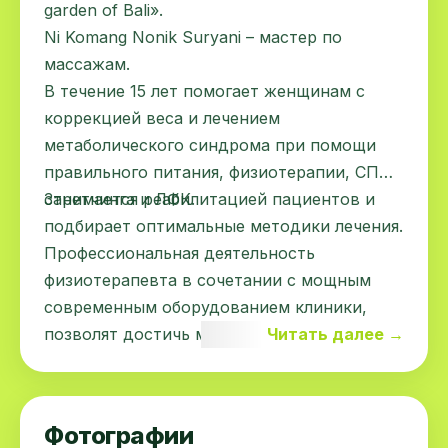
garden of Bali».
Ni Komang Nonik Suryani – мастер по
массажам.
В течение 15 лет помогает женщинам с
коррекцией веса и лечением
метаболического синдрома при помощи
правильного питания, физиотерапии, СПА,
стретчинга и ЛФК.
Занимается реабилитацией пациентов и
подбирает оптимальные методики лечения.
Профессиональная деятельность
физиотерапевта в сочетании с мощным
современным оборудованием клиники,
позволят достичь максимального
Читать далее →
результата в лечении, уменьшая боль и
стимулируя работу иммунной системы.
Фотографии