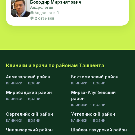
Боходир Мирзиятович
Андрология
🏥 Андролог и Я
💬 2 отзывов
Клиники и врачи по районам Ташкента
Алмазарский район
Бектемирский район
клиники
·
врачи
клиники
·
врачи
Мирабадский район
Мирзо-Улугбекский
клиники
·
врачи
район
клиники
·
врачи
Сергелийский район
Учтепинский район
клиники
·
врачи
клиники
·
врачи
Чиланзарский район
Шайхантахурский район