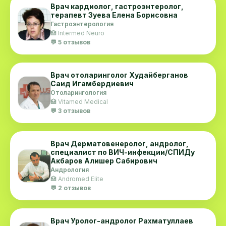
Врач кардиолог, гастроэнтеролог,
терапевт Зуева Елена Борисовна
Гастроэнтерология
🏥 Intermed Neuro
💬 5 отзывов
Врач отоларинголог Худайберганов
Саид Игамбердиевич
Отоларингология
🏥 Vitamed Medical
💬 3 отзывов
Врач Дерматовенеролог, андролог,
специалист по ВИЧ-инфекции/СПИДу
Акбаров Алишер Сабирович
Андрология
🏥 Andromed Elite
💬 2 отзывов
Врач Уролог-андролог Рахматуллаев