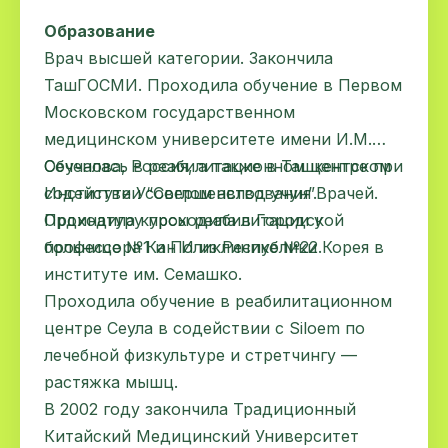
Образование
Врач высшей категории. Закончила
ТашГОСМИ. Проходила обучение в Первом
Московском государственном
медицинском университете имени И.М.
Сеченова, Россия, а также в Ташкентском
Обучалась в реабилитационном центре при
Институте Усовершенствования Врачей.
содействии “Соглом авлод учун”.
Ординатуру проходила в Городской
Проходила курсы реабилитации у
больнице №1 и Поликлинике №22.
профессора Кан И из Республики Корея в
институте им. Семашко.
Проходила обучение в реабилитационном
центре Сеула в содействии с Siloem по
лечебной физкультуре и стретчингу —
растяжка мышц.
В 2002 году закончила Традиционный
Китайский Медицинский Университет