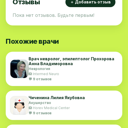
Отзывы
＋ Добавить отзыв
Пока нет отзывов. Будьте первым!
Похожие врачи
Врач невролог, эпилептолог Прохорова
Анна Владиморовна
Неврология
🏥 Intermed Neuro
💬 9 отзывов
Чиченина Лилия Якубовна
Акушерство
🏥 Horev Medical Center
💬 9 отзывов