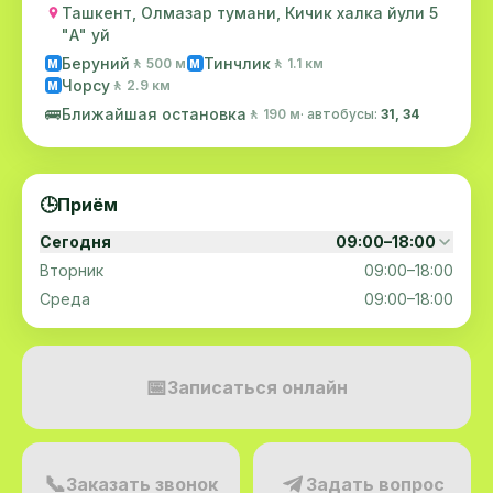
Ташкент, Олмазар тумани, Кичик халка йули 5
"А" уй
Беруний
Тинчлик
🚶 500 м
🚶 1.1 км
M
M
Чорсу
🚶 2.9 км
M
🚌
Ближайшая остановка
🚶 190 м
· автобусы:
31, 34
🕒
Приём
Сегодня
09:00–18:00
Вторник
09:00–18:00
Среда
09:00–18:00
📅
Записаться онлайн
📞
Заказать звонок
Задать вопрос