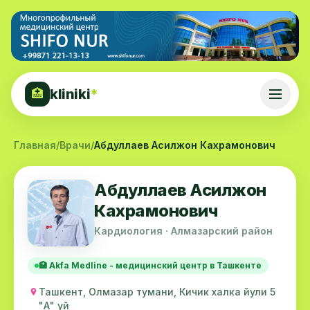
kliniki
*
🏥
Главная
/
Врачи
/
Абдуллаев Асилжон Кахрамонович
Абдуллаев Асилжон
Кахрамонович
Кардиология · Алмазарский район
🏥 Akfa Medline - медицинский центр в Ташкенте
Ташкент, Олмазар тумани, Кичик халка йули 5
"А" уй