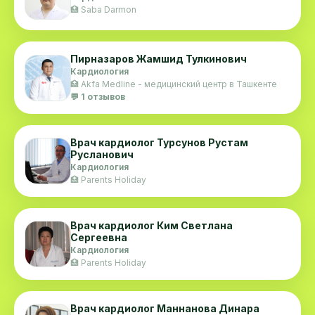
🏥 Saba Darmon
Пирназаров Жамшид Тулкинович
Кардиология
🏥 Akfa Medline - медицинский центр в Ташкенте
💬 1 отзывов
Врач кардиолог Турсунов Рустам
Русланович
Кардиология
🏥 Parents Holiday
Врач кардиолог Ким Светлана
Сергеевна
Кардиология
🏥 Parents Holiday
Врач кардиолог Маннанова Динара