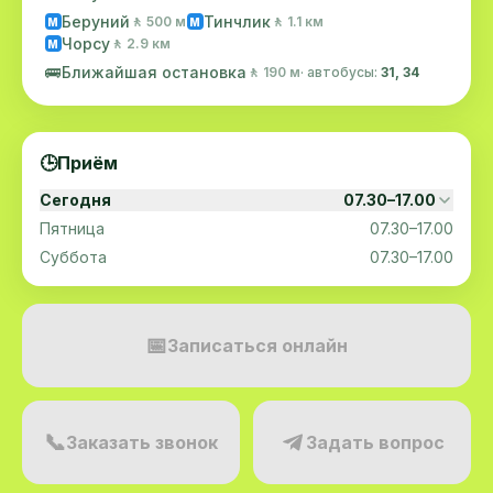
Беруний
Тинчлик
🚶 500 м
🚶 1.1 км
M
M
Чорсу
🚶 2.9 км
M
🚌
Ближайшая остановка
🚶 190 м
· автобусы:
31, 34
🕒
Приём
Сегодня
07.30–17.00
Пятница
07.30–17.00
Суббота
07.30–17.00
📅
Записаться онлайн
📞
Заказать звонок
Задать вопрос