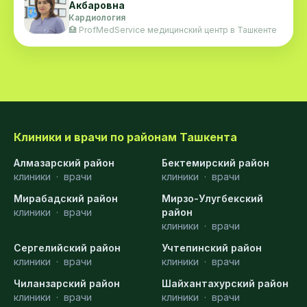
Акбаровна
Кардиология
🏥 ProfMedService медицинский центр в Ташкенте
Клиники и врачи по районам Ташкента
Алмазарский район
Бектемирский район
клиники
·
врачи
клиники
·
врачи
Мирабадский район
Мирзо-Улугбекский
клиники
·
врачи
район
клиники
·
врачи
Сергелийский район
Учтепинский район
клиники
·
врачи
клиники
·
врачи
Чиланзарский район
Шайхантахурский район
клиники
·
врачи
клиники
·
врачи