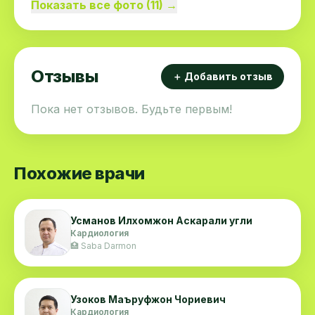
Показать все фото (11) →
Отзывы
＋ Добавить отзыв
Пока нет отзывов. Будьте первым!
Похожие врачи
Усманов Илхомжон Аскарали угли
Кардиология
🏥 Saba Darmon
Узоков Маъруфжон Чориевич
Кардиология